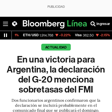
PUBLICIDAD
Ingresar
ETH/USD
-0.22%
Visa
-2.15%
MercadoLi
1,914.768
362.50
ACTUALIDAD
En una victoria para
Argentina, la declaración
del G-20 menciona
sobretasas del FMI
Dos funcionarios argentinos confirmaron que la
declaración se incluirá probablemente en el
comunicado final que se publicará el domingo.