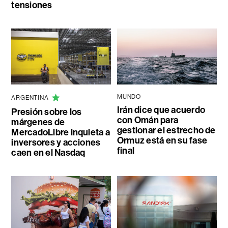
tensiones
MUNDO
ARGENTINA
Irán dice que acuerdo
Presión sobre los
con Omán para
márgenes de
gestionar el estrecho de
MercadoLibre inquieta a
Ormuz está en su fase
inversores y acciones
final
caen en el Nasdaq