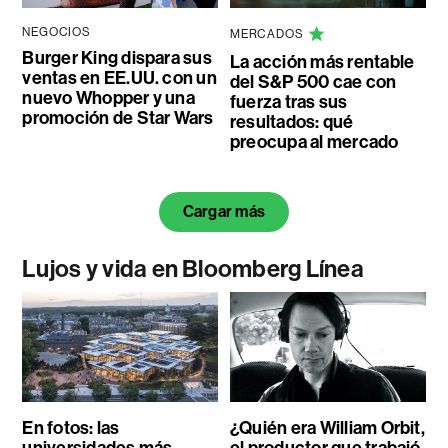
NEGOCIOS
MERCADOS
Burger King dispara sus
La acción más rentable
ventas en EE.UU. con un
del S&P 500 cae con
nuevo Whopper y una
fuerza tras sus
promoción de Star Wars
resultados: qué
preocupa al mercado
Cargar más
Lujos y vida en Bloomberg Línea
En fotos: las
¿Quién era William Orbit,
universidades más
el productor que trabajó