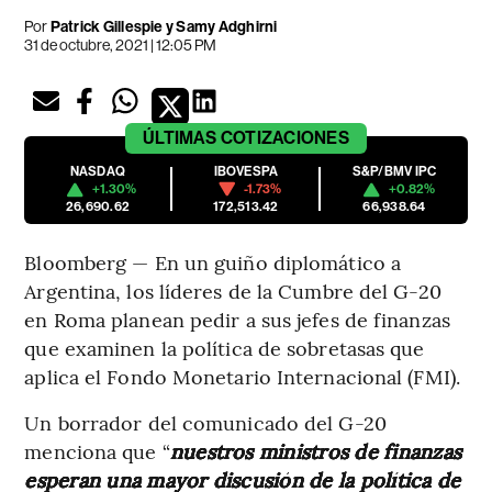
Por
Patrick Gillespie y Samy Adghirni
31 de octubre, 2021 | 12:05 PM
ÚLTIMAS
COTIZACIONES
NASDAQ
IBOVESPA
S&P/BMV IPC
+1.30%
-1.73%
+0.82%
26,690.62
172,513.42
66,938.64
Bloomberg — En un guiño diplomático a
Argentina, los líderes de la Cumbre del G-20
en Roma planean pedir a sus jefes de finanzas
que examinen la política de sobretasas que
aplica el Fondo Monetario Internacional (FMI).
Un borrador del comunicado del G-20
menciona que “
nuestros ministros de finanzas
esperan una mayor discusión de la política de