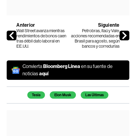
Anterior
Siguiente
Wall Street avanza mientras
Petrobras, Itaú y Vale:
rendimientos de bonos caen
acciones recomendadas en
tras débil dato laboral en
Brasil para agosto, según
EE.UU.
bancos y corredurías
Convierta
Bloomberg Línea
en su fuente de
noticias
aquí
Temas de este artículo
Tesla
Elon Musk
Las Últimas