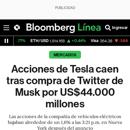
PUBLICIDAD
Ingresar
%
ETH/USD
+0.44%
Visa
-1.64%
MercadoL
1,914.168
364.38
MERCADOS
Acciones de Tesla caen
tras compra de Twitter de
Musk por US$44.000
millones
Las acciones de la compañía de vehículos eléctricos
bajaban alrededor de un 1,6% a las 3:21 p.m. en Nueva
York después del anuncio