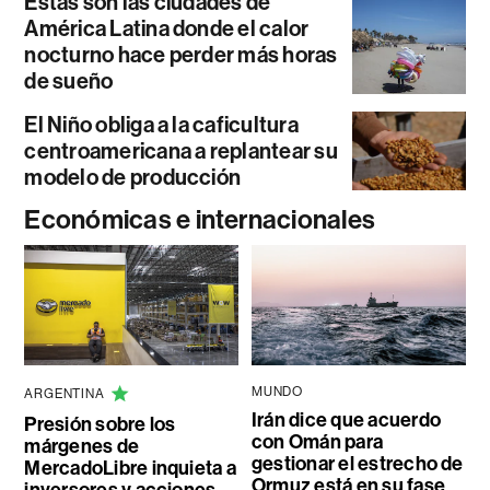
Estas son las ciudades de
América Latina donde el calor
nocturno hace perder más horas
de sueño
El Niño obliga a la caficultura
centroamericana a replantear su
modelo de producción
Económicas e internacionales
MUNDO
ARGENTINA
Irán dice que acuerdo
Presión sobre los
con Omán para
márgenes de
gestionar el estrecho de
MercadoLibre inquieta a
Ormuz está en su fase
inversores y acciones