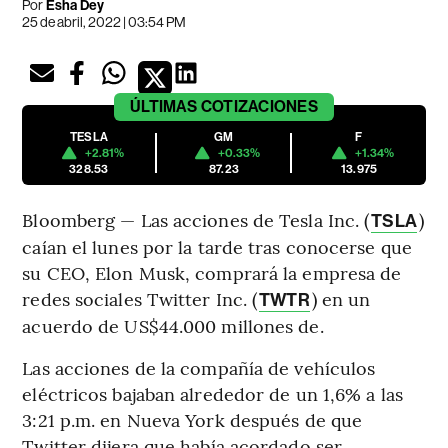
Por
Esha Dey
25 de abril, 2022 | 03:54 PM
ÚLTIMAS
COTIZACIONES
TESLA
GM
F
+2.81%
+0.33%
+1.34%
328.53
87.23
13.975
Bloomberg — Las acciones de Tesla Inc. (
)
TSLA
caían el lunes por la tarde tras conocerse que
su CEO, Elon Musk, comprará la empresa de
redes sociales Twitter Inc. (
) en un
TWTR
acuerdo de US$44.000 millones de.
Las acciones de la compañía de vehículos
eléctricos bajaban alrededor de un 1,6% a las
3:21 p.m. en Nueva York después de que
Twitter dijera que había acordado ser