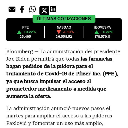
ÚLTIMAS
COTIZACIONES
PFE
NASDAQ
IBOVESPA
+0.22%
-0.10%
+0.38%
25.465
26,558.52
178,579.11
Bloomberg — La administración del presidente
Joe Biden permitirá que todas
las farmacias
hagan pedidos de la píldora para el
tratamiento de Covid-19 de Pfizer Inc. (
),
PFE
ya que busca impulsar el acceso al
prometedor medicamento a medida que
aumenta la oferta.
La administración anunció nuevos pasos el
martes para ampliar el acceso a las píldoras
Paxlovid y fomentar un uso más amplio,