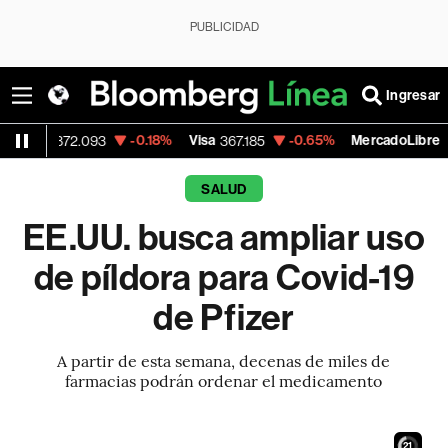
PUBLICIDAD
Ingresar
-0.18%
Visa
-0.65%
MercadoLibre
+
2.093
367.185
1,923.73
SALUD
EE.UU. busca ampliar uso
de píldora para Covid-19
de Pfizer
A partir de esta semana, decenas de miles de
farmacias podrán ordenar el medicamento
19