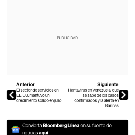
PUBLICIDAD
Anterior
Siguiente
El sector de servicios en
Hantavirus en Venezuela: qué
EE.UU. mantuvo un
se sabe de los casos
crecimiento sólido en julio
confirmados y la alerta en
Barinas
Convierta
Bloomberg Línea
en su fuente de
noticias
aquí