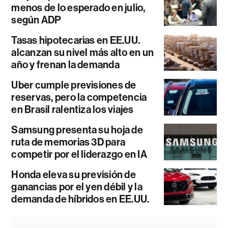
menos de lo esperado en julio,
según ADP
Tasas hipotecarias en EE.UU.
alcanzan su nivel más alto en un
año y frenan la demanda
Uber cumple previsiones de
reservas, pero la competencia
en Brasil ralentiza los viajes
Samsung presenta su hoja de
ruta de memorias 3D para
competir por el liderazgo en IA
Honda eleva su previsión de
ganancias por el yen débil y la
demanda de híbridos en EE.UU.