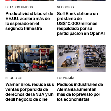
ESTADOS UNIDOS
NEGOCIOS
Productividad laboral de
SoftBank obtiene un
EE.UU. acelera más de
préstamo de
lo esperado en el
US$10.000 millones
segundo trimestre
respaldado por su
participación en OpenAI
NEGOCIOS
ECONOMÍA
Warner Bros. reduce sus
Pedidos industriales de
ventas por pérdida de
Alemania aumentan
derechos de la NBA y un
más de lo previsto por
débil negocio de cine
los economistas