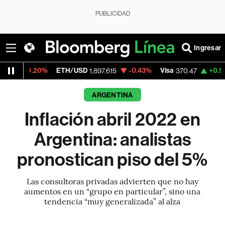
PUBLICIDAD
Ingresar
%
ETH/USD
-0.43%
Visa
+0.52%
Mercado
1,897.615
370.47
ARGENTINA
Inflación abril 2022 en
Argentina: analistas
pronostican piso del 5%
Las consultoras privadas advierten que no hay
aumentos en un “grupo en particular”, sino una
tendencia “muy generalizada” al alza