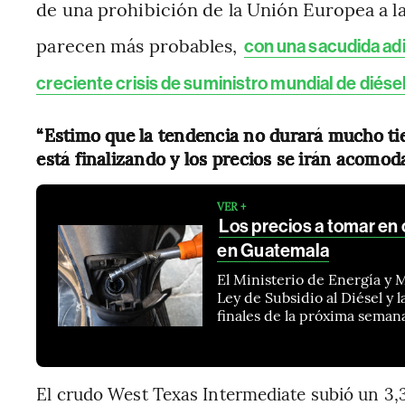
de una prohibición de la Unión Europea a l
parecen más probables,
con una sacudida ad
creciente crisis de suministro mundial de diése
“Estimo que la tendencia no durará mucho ti
está finalizando y los precios se irán acom
VER +
Los precios a tomar en c
en Guatemala
El Ministerio de Energía y 
Ley de Subsidio al Diésel y 
finales de la próxima seman
El crudo West Texas Intermediate subió un 3,