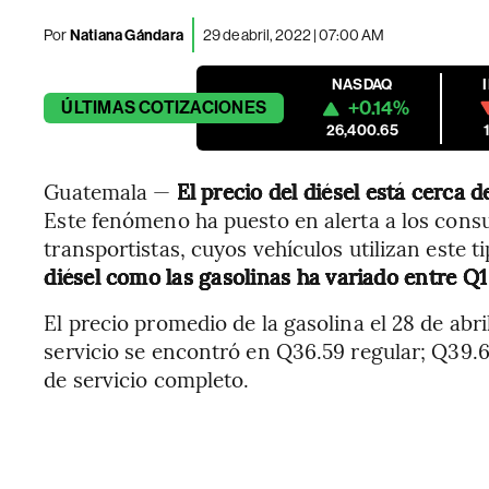
Por
Natiana Gándara
29 de abril, 2022 | 07:00 AM
NASDAQ
+0.14%
ÚLTIMAS
COTIZACIONES
26,400.65
Guatemala —
El precio del diésel está cerca 
Este fenómeno ha puesto en alerta a los consu
transportistas, cuyos vehículos utilizan este 
diésel como las gasolinas ha variado entre Q
El precio promedio de la gasolina el 28 de ab
servicio se encontró en Q36.59 regular; Q39.6
de servicio completo.