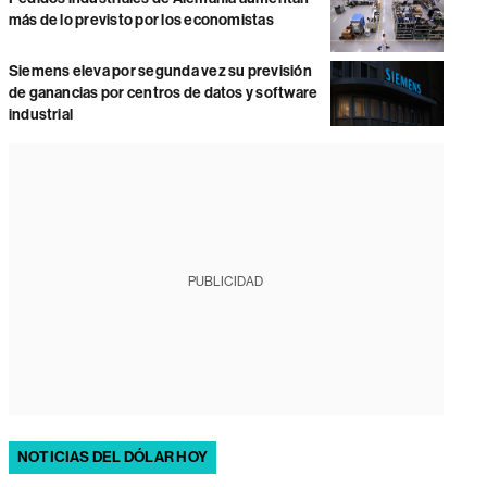
más de lo previsto por los economistas
Siemens eleva por segunda vez su previsión
de ganancias por centros de datos y software
industrial
PUBLICIDAD
NOTICIAS DEL DÓLAR HOY