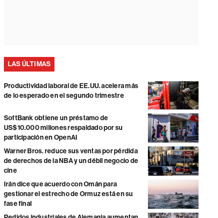
LAS ÚLTIMAS
Productividad laboral de EE.UU. acelera más
de lo esperado en el segundo trimestre
SoftBank obtiene un préstamo de
US$10.000 millones respaldado por su
participación en OpenAI
Warner Bros. reduce sus ventas por pérdida
de derechos de la NBA y un débil negocio de
cine
Irán dice que acuerdo con Omán para
gestionar el estrecho de Ormuz está en su
fase final
Pedidos industriales de Alemania aumentan