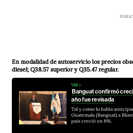
PUBLIC
En modalidad de autoservicio los precios obs
diésel; Q38.57 superior y Q35.47 regular.
VER +
Banguat confirmó creci
año fue revisada
Tal y como lo había anticip
Guatemala (Banguat) a Bloo
país creció un 8%.