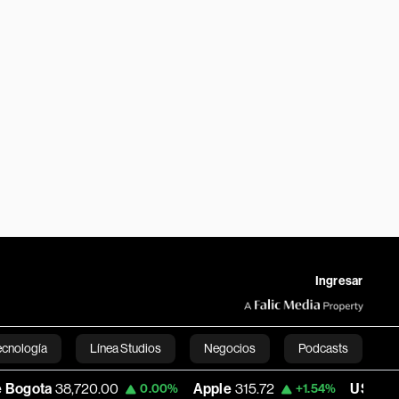
Ingresar
ecnología
Línea Studios
Negocios
Podcasts
38,720.00
Apple
315.72
USD COP
3,168.2
0.00%
+1.54%
English