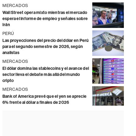
MERCADOS
Wall Street opera mixto mientras el mercado
espera el informe de empleo y señales sobre
Irán
PERÚ
Las proyecciones del precio del dólar en Perú
para el segundo semestre de 2026, según
analistas
MERCADOS
El dólar domina las stablecoins y el avance del
sector lleva el debate más allá del mundo
cripto
MERCADOS
Bank of America prevé que el yen se aprecie
6% frente al dólar a finales de 2026