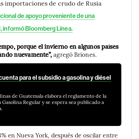
as importaciones de crudo de Rusia
icional de apoyo proveniente de una
l, informó Bloomberg Línea.
empo, porque el invierno en algunos países
odando nuevamente”,
agregó Briones.
uenta para el subsidio a gasolina y diésel
Minas de Guatemala elabora el reglamento de la
la Gasolina Regular y se espera sea publicado a
a.
3% en Nueva York, después de oscilar entre