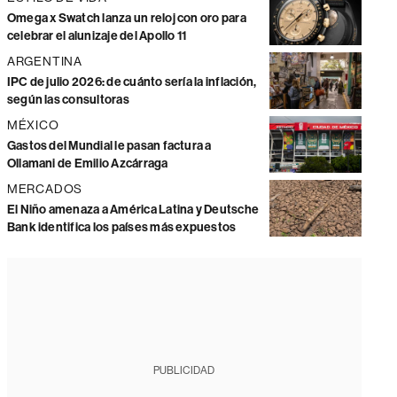
Omega x Swatch lanza un reloj con oro para
celebrar el alunizaje del Apollo 11
ARGENTINA
IPC de julio 2026: de cuánto sería la inflación,
según las consultoras
MÉXICO
Gastos del Mundial le pasan factura a
Ollamani de Emilio Azcárraga
MERCADOS
El Niño amenaza a América Latina y Deutsche
Bank identifica los países más expuestos
PUBLICIDAD