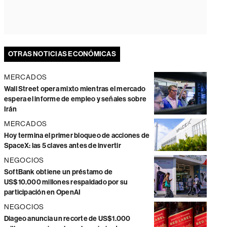
OTRAS NOTICIAS ECONÓMICAS
MERCADOS
Wall Street opera mixto mientras el mercado
espera el informe de empleo y señales sobre
Irán
MERCADOS
Hoy termina el primer bloqueo de acciones de
SpaceX: las 5 claves antes de invertir
NEGOCIOS
SoftBank obtiene un préstamo de
US$10.000 millones respaldado por su
participación en OpenAI
NEGOCIOS
Diageo anuncia un recorte de US$1.000