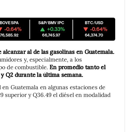
IBOVESPA
S&P/BMV IPC
BTC/USD
-0.64%
+0.33%
-0.64%
176,585.92
66,745.97
64,374.70
de alcanzar al de las gasolinas en Guatemala.
midores y, especialmente, a los
tipo de combustible.
En promedio tanto el
1 y Q2 durante la última semana.
ril en Guatemala en algunas estaciones de
9 superior y Q36.49 el diésel en modalidad