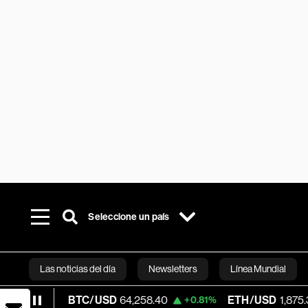
Seleccione un país
Las noticias del día
Newsletters
Línea Mundial
BTC/USD
64,258.40
ETH/USD
1,875.325
%
+0.81%
+0.
Bloomberg 