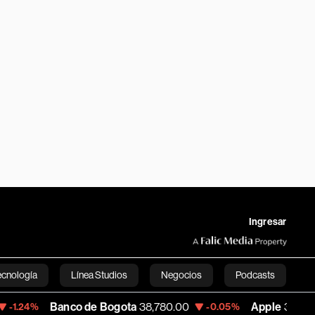
Ingresar
ecnología
Línea Studios
Negocios
Podcasts
Banco de Bogota
38,780.00
Apple
310.10
-0.05%
+2.25%
English