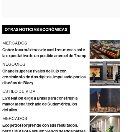
OTRAS NOTICIAS ECONÓMICAS
MERCADOS
Cobre toca máximos de casi tres meses ante
la expectativa de un posible arancel de Trump
NEGOCIOS
Chanel supera a rivales del lujo con
crecimiento de dos dígitos, impulsado por los
diseños de Blazy
ESTILO DE VIDA
Live Nation elige a Brasil para construir la
mayor arena techada de Sudamérica: los
detalles
MERCADOS
Ecopetrol sorprende con sus resultados,
pero Citi y BofA siguen viendo riesgos para la