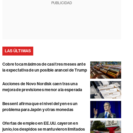
PUBLICIDAD
LAS ÚLTIMAS
Cobre toca máximos de casi tres meses ante
la expectativa de un posible arancel de Trump
Acciones de Novo Nordisk caen tras una
mejora de previsiones menor a la esperada
Bessent afirma que el nivel del yen es un
problema para Japón y otras monedas
Ofertas de empleo en EE.UU. cayeron en
junio; los despidos se mantuvieron limitados