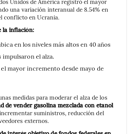
ados Unidos de América registró el mayor
ndo una variación interanual de 8.54% en
l conflicto en Ucrania.
la inflación:
ica en los niveles más altos en 40 años
s impulsaron el alza.
on el mayor incremento desde mayo de
nas medidas para moderar el alza de los
dad de vender gasolina mezclada con etanol
 incrementar suministros, reducción del
veedores externos.
e interés objetivo de fondos federales en