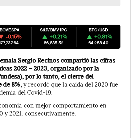
IBOVESPA
S&P/BMV IPC
BTC/USD
-0.15%
+0.21%
+0.81%
177,737.64
66,835.52
64,258.40
emala Sergio Recinos compartió las cifras
micas 2022 – 2023, organizado por la
ndesa), por lo tanto, el cierre del
ue de 8%,
y recordó que la caída del 2020 fue
ndemia del Covid-19.
 economía con mejor comportamiento en
0 y 2021, consecutivamente.