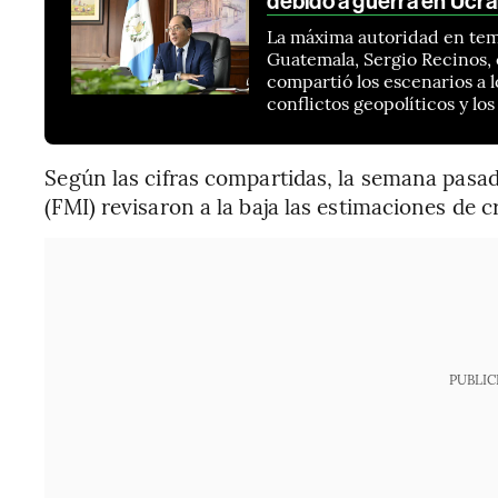
debido a guerra en Ucra
La máxima autoridad en tema
Guatemala, Sergio Recinos,
compartió los escenarios a l
conflictos geopolíticos y lo
Según las cifras compartidas, la semana pasa
(FMI) revisaron a la baja las estimaciones de
PUBLIC