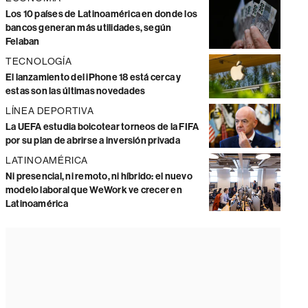
Los 10 países de Latinoamérica en donde los
bancos generan más utilidades, según
Felaban
TECNOLOGÍA
El lanzamiento del iPhone 18 está cerca y
estas son las últimas novedades
LÍNEA DEPORTIVA
La UEFA estudia boicotear torneos de la FIFA
por su plan de abrirse a inversión privada
LATINOAMÉRICA
Ni presencial, ni remoto, ni híbrido: el nuevo
modelo laboral que WeWork ve crecer en
Latinoamérica