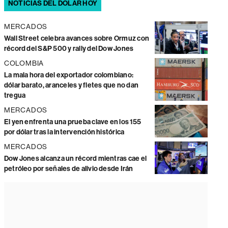
NOTICIAS DEL DÓLAR HOY
MERCADOS
Wall Street celebra avances sobre Ormuz con
récord del S&P 500 y rally del Dow Jones
COLOMBIA
La mala hora del exportador colombiano:
dólar barato, aranceles y fletes que no dan
tregua
MERCADOS
El yen enfrenta una prueba clave en los 155
por dólar tras la intervención histórica
MERCADOS
Dow Jones alcanza un récord mientras cae el
petróleo por señales de alivio desde Irán