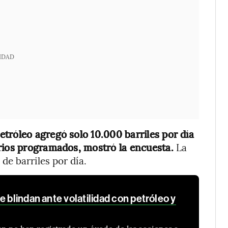
IDAD
tróleo agregó solo 10.000 barriles por día
arios programados, mostró la encuesta.
La
e barriles por día.
e blindan ante volatilidad con petróleo y
ún no han registrado un éxodo de las acciones a