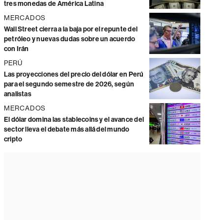
tres monedas de América Latina
MERCADOS
Wall Street cierra a la baja por el repunte del
petróleo y nuevas dudas sobre un acuerdo
con Irán
PERÚ
Las proyecciones del precio del dólar en Perú
para el segundo semestre de 2026, según
analistas
MERCADOS
El dólar domina las stablecoins y el avance del
sector lleva el debate más allá del mundo
cripto