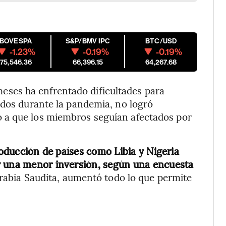
IBOVESPA
S&P/BMV IPC
BTC/USD
-1.23%
-0.19%
-0.19%
175,546.36
66,396.15
64,267.68
ses ha enfrentado dificultades para
idos durante la pandemia, no logró
 a que los miembros seguían afectados por
producción de países como Libia y Nigeria
y una menor inversión, según una encuesta
 Arabia Saudita, aumentó todo lo que permite