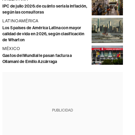
IPC de julio 2026: de cuánto sería la inflación,
según las consultoras
LATINOAMÉRICA
Los 5 países de América Latina con mayor
calidad de vida en 2026, según clasificación
de Wharton
MÉXICO
Gastos del Mundial le pasan factura a
Ollamani de Emilio Azcárraga
PUBLICIDAD