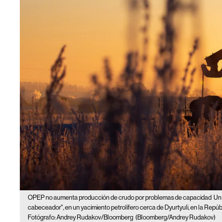
OPEP no aumenta producción de crudo por problemas de capacidad
Un
cabeceador", en un yacimiento petrolífero cerca de Dyurtyuli, en la Repú
Fotógrafo: Andrey Rudakov/Bloomberg
(Bloomberg/Andrey Rudakov)