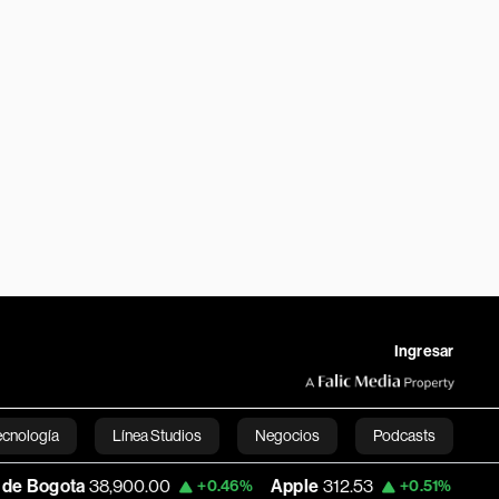
Ingresar
ecnología
Línea Studios
Negocios
Podcasts
,900.00
Apple
312.53
USD COP
3,159.39
+0.46%
+0.51%
English