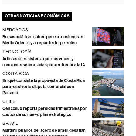
OTRAS NOTICIAS ECONÓMICAS
MERCADOS
Bolsas asiáticas suben pese a tensiones en
Medio Oriente y al repunte del petróleo
TECNOLOGÍA
Artistas se resisten a que sus voces y
canciones sean usadas para entrenar a la IA
COSTA RICA
En qué consiste la propuesta de Costa Rica
para resolver la disputa comercial con
Panamá
CHILE
Cencosud reporta pérdidas trimestrales por
costos de su nuevo plan estratégico
BRASIL
Multimillonarios del acero de Brasil desafían