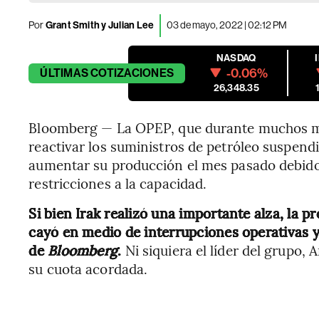
Por
Grant Smith y Julian Lee
03 de mayo, 2022 | 02:12 PM
NASDAQ
-0.06%
ÚLTIMAS
COTIZACIONES
26,348.35
Bloomberg — La OPEP, que durante muchos me
reactivar los suministros de petróleo suspend
aumentar su producción el mes pasado debido
restricciones a la capacidad.
Si bien Irak realizó una importante alza, la 
cayó en medio de interrupciones operativas 
de
Bloomberg
.
Ni siquiera el líder del grupo,
su cuota acordada.