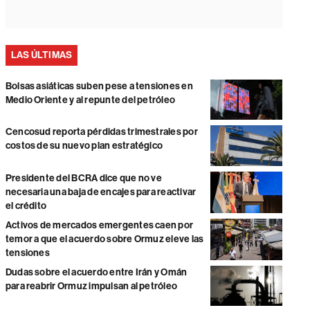
LAS ÚLTIMAS
Bolsas asiáticas suben pese a tensiones en
Medio Oriente y al repunte del petróleo
Cencosud reporta pérdidas trimestrales por
costos de su nuevo plan estratégico
Presidente del BCRA dice que no ve
necesaria una baja de encajes para reactivar
el crédito
Activos de mercados emergentes caen por
temor a que el acuerdo sobre Ormuz eleve las
tensiones
Dudas sobre el acuerdo entre Irán y Omán
para reabrir Ormuz impulsan al petróleo