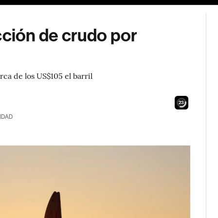
ión de crudo por
ca de los US$105 el barril
21
IDAD