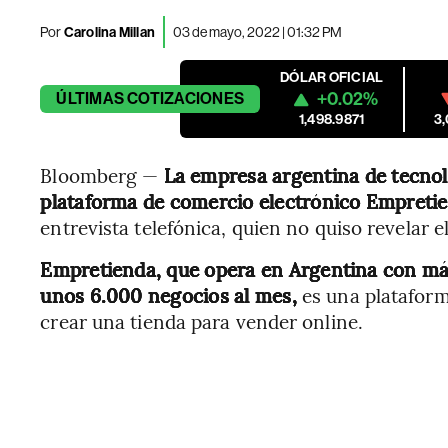
Por
Carolina Millan
03 de mayo, 2022 | 01:32 PM
DÓLAR OFICIAL
+0.02%
ÚLTIMAS
COTIZACIONES
1,498.9871
3
Bloomberg —
La empresa argentina de tecnol
plataforma de comercio electrónico Empreti
entrevista telefónica, quien no quiso revelar 
Empretienda, que opera en Argentina con má
unos 6.000 negocios al mes,
es una platafor
crear una tienda para vender online.