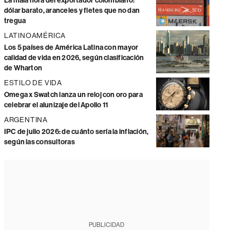
La mala hora del exportador colombiano:
dólar barato, aranceles y fletes que no dan
tregua
LATINOAMÉRICA
Los 5 países de América Latina con mayor
calidad de vida en 2026, según clasificación
de Wharton
ESTILO DE VIDA
Omega x Swatch lanza un reloj con oro para
celebrar el alunizaje del Apollo 11
ARGENTINA
IPC de julio 2026: de cuánto sería la inflación,
según las consultoras
PUBLICIDAD