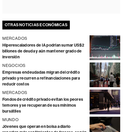
OTRAS NOTICIAS ECONÓMICAS
MERCADOS
Hiperescaladores de IA podrían sumar US$2
billones de deuda y aún mantener grado de
inversión
NEGOCIOS
Empresas endeudadas migran del crédito
privado y recurren a refinanciaciones para
reducir costos
MERCADOS
Fondos de crédito privado evitan los peores
temores y se recuperan de sus mínimos
bursátiles
MUNDO
Jóvenes que operan en bolsa a diario