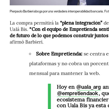
Pierpaolo Barbieri aboga por una verdadera interoperabilidad bancaria.
Fot
La compra permitirá la
“plena integración”
de
Ualá Bis.
“Con el equipo de Empretienda senti
de futuro de lo que podemos construir junto
afirmó Barbieri.
Sobre Empretienda:
se centra 
plataformas y no cobra un porcenta
mensual para mantener la web.
Hoy en
an
@uala_arg
, qu
@empretiendaok
ecosistema financier
con Ualá Bis ya está 