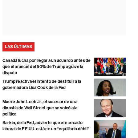
LAS ÚLTIMAS
Canadá lucha por llegar a un acuerdo antes de
que el arancel del 50% de Trump agrave la
disputa
Trump reactiva el intento de destituir a la
gobernadora Lisa Cook de la Fed
Muere John Loeb Jr., el sucesor de una
dinastía de Wall Street que se volcó a la
política
Barkin, de la Fed, advierte que el mercado
laboral de EE.UU. está en un “equilibrio débil”