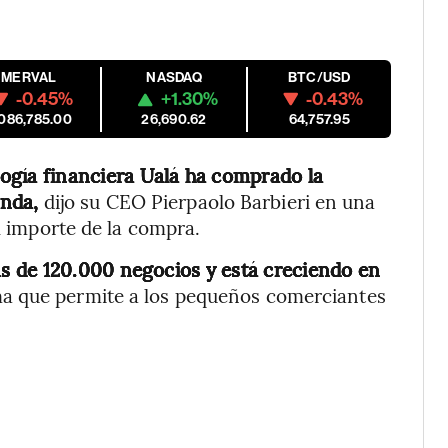
MERVAL
NASDAQ
BTC/USD
-0.45%
+1.30%
-0.43%
,086,785.00
26,690.62
64,757.95
ogía financiera Ualá ha comprado la
enda,
dijo su CEO Pierpaolo Barbieri en una
el importe de la compra.
s de 120.000 negocios y está creciendo en
ma que permite a los pequeños comerciantes