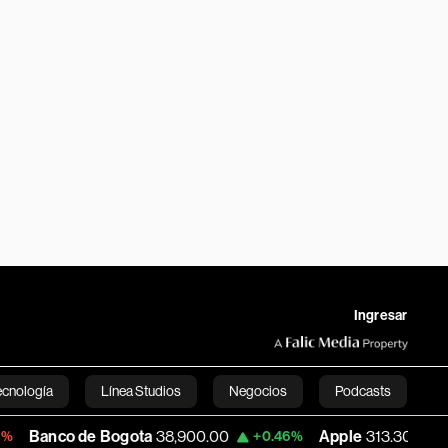
Ingresar
ecnología
Línea Studios
Negocios
Podcasts
de Bogota
38,900.00
Apple
313.305
US
+0.46%
+0.25%
English