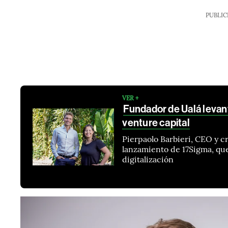
PUBLIC
VER +
Fundador de Ualá levan
venture capital
Pierpaolo Barbieri, CEO y cr
lanzamiento de 17Sigma, qu
digitalización