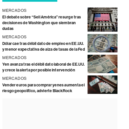
MERCADOS
El debate sobre “Sell América” resurge tras
decisiones de Washington que siembran
dudas
MERCADOS
Dólar cae tras débil dato de empleo en EE.UU.
y menor expectativa de alza de tasas de la Fed
MERCADOS
Yen avanza tras el débil dato laboral de EE.UU.
y crece la alerta por posible intervención
MERCADOS
Vender euros para comprar yenes aumenta el
riesgo geopolítico, advierte BlackRock