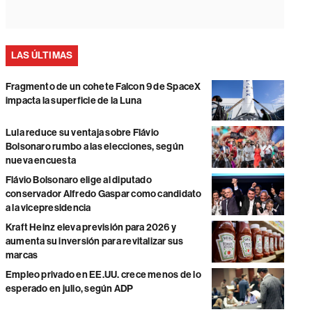
LAS ÚLTIMAS
Fragmento de un cohete Falcon 9 de SpaceX
impacta la superficie de la Luna
Lula reduce su ventaja sobre Flávio
Bolsonaro rumbo a las elecciones, según
nueva encuesta
Flávio Bolsonaro elige al diputado
conservador Alfredo Gaspar como candidato
a la vicepresidencia
Kraft Heinz eleva previsión para 2026 y
aumenta su inversión para revitalizar sus
marcas
Empleo privado en EE.UU. crece menos de lo
esperado en julio, según ADP