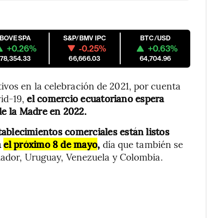
IBOVESPA
S&P/BMV IPC
BTC/USD
+0.26%
-0.25%
+0.63%
178,354.33
66,666.03
64,704.96
vos en la celebración de 2021, por cuenta
id-19,
el comercio ecuatoriano espera
de la Madre en 2022.
tablecimientos comerciales están listos
a
el próximo 8 de mayo
,
día que también se
cuador, Uruguay, Venezuela y Colombia.