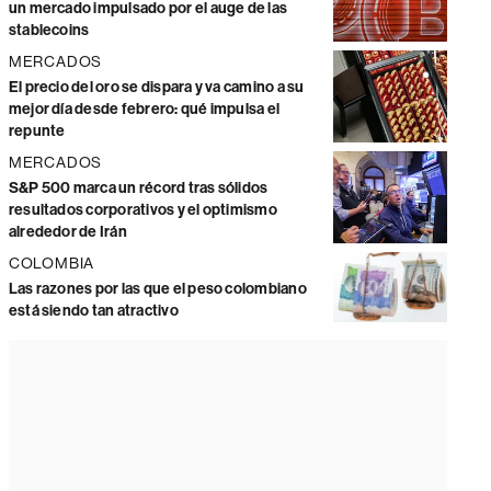
un mercado impulsado por el auge de las
stablecoins
MERCADOS
El precio del oro se dispara y va camino a su
mejor día desde febrero: qué impulsa el
repunte
MERCADOS
S&P 500 marca un récord tras sólidos
resultados corporativos y el optimismo
alrededor de Irán
COLOMBIA
Las razones por las que el peso colombiano
está siendo tan atractivo