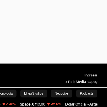
Ingresar
ecnología
Línea Studios
Negocios
Podcasts
e X
110.66
Dólar Oficial - Argentina
1,496.2634
-12.17%
+
English