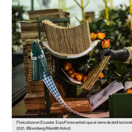
Floricultura en Ecuador.
ExpoFlores señaló que al cierre de abril las ton
2021.
(Bloomberg/Meridith Kohut)