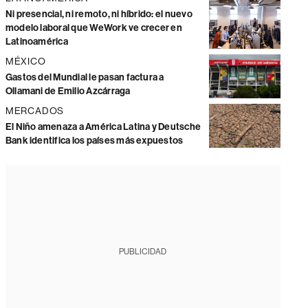
Ni presencial, ni remoto, ni híbrido: el nuevo
modelo laboral que WeWork ve crecer en
Latinoamérica
MÉXICO
Gastos del Mundial le pasan factura a
Ollamani de Emilio Azcárraga
MERCADOS
El Niño amenaza a América Latina y Deutsche
Bank identifica los países más expuestos
PUBLICIDAD