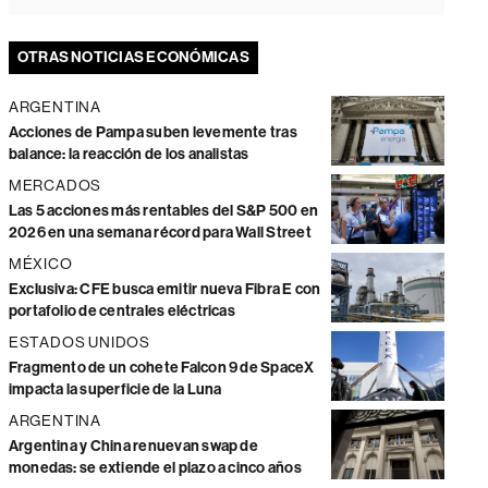
OTRAS NOTICIAS ECONÓMICAS
ARGENTINA
Acciones de Pampa suben levemente tras
balance: la reacción de los analistas
MERCADOS
Las 5 acciones más rentables del S&P 500 en
2026 en una semana récord para Wall Street
MÉXICO
Exclusiva: CFE busca emitir nueva Fibra E con
portafolio de centrales eléctricas
ESTADOS UNIDOS
Fragmento de un cohete Falcon 9 de SpaceX
impacta la superficie de la Luna
ARGENTINA
Argentina y China renuevan swap de
monedas: se extiende el plazo a cinco años