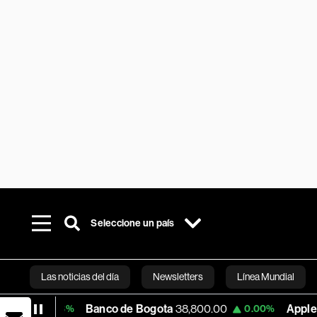
Seleccione un país
Las noticias del día
Newsletters
Línea Mundial
Banco de Bogota
38,800.00
Apple
308.65
0.00%
-0.19
Bloomberg 