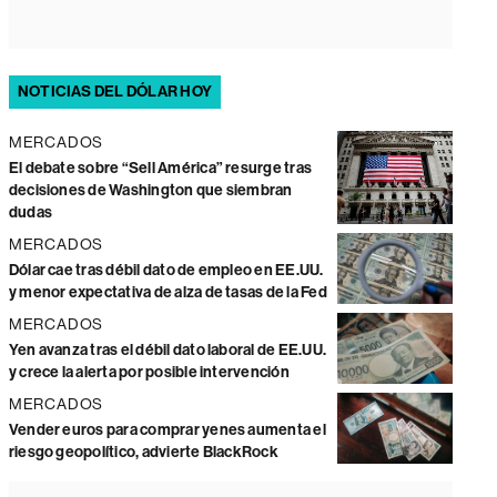
NOTICIAS DEL DÓLAR HOY
MERCADOS
El debate sobre “Sell América” resurge tras
decisiones de Washington que siembran
dudas
MERCADOS
Dólar cae tras débil dato de empleo en EE.UU.
y menor expectativa de alza de tasas de la Fed
MERCADOS
Yen avanza tras el débil dato laboral de EE.UU.
y crece la alerta por posible intervención
MERCADOS
Vender euros para comprar yenes aumenta el
riesgo geopolítico, advierte BlackRock