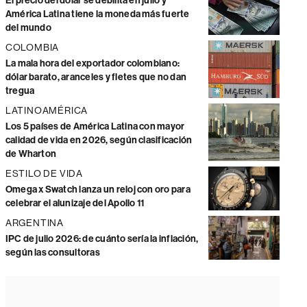
El precio del dólar se debilita en julio y
América Latina tiene la moneda más fuerte
del mundo
COLOMBIA
La mala hora del exportador colombiano:
dólar barato, aranceles y fletes que no dan
tregua
LATINOAMÉRICA
Los 5 países de América Latina con mayor
calidad de vida en 2026, según clasificación
de Wharton
ESTILO DE VIDA
Omega x Swatch lanza un reloj con oro para
celebrar el alunizaje del Apollo 11
ARGENTINA
IPC de julio 2026: de cuánto sería la inflación,
según las consultoras