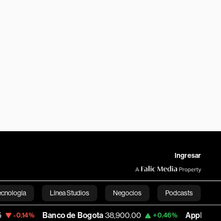
Ingresar
ecnología
Línea Studios
Negocios
Podcasts
Banco de Bogota
38,900.00
Apple
313.305
+0.46%
+0.
English