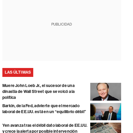
PUBLICIDAD
LAS ÚLTIMAS
Muere John Loeb Jr., el sucesor de una
dinastía de Wall Street que se volcó a la
política
Barkin, de la Fed, advierte que el mercado
laboral de EE.UU. está en un “equilibrio débil”
Yen avanza tras el débil dato laboral de EE.UU.
y crece la alerta por posible intervención