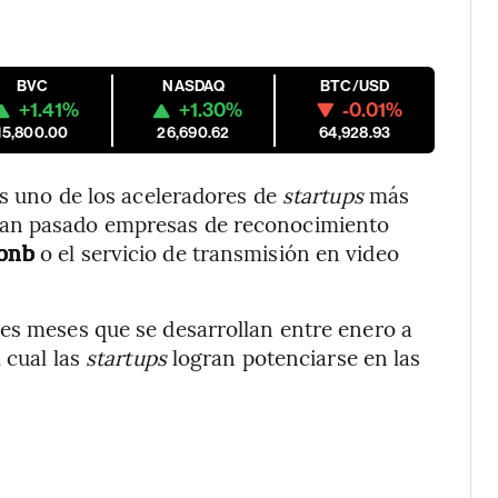
BVC
NASDAQ
BTC/USD
+1.41%
+1.30%
-0.01%
15,800.00
26,690.62
64,928.93
s uno de los aceleradores de
startups
más
han pasado empresas de reconocimiento
rbnb
o el servicio de transmisión en video
es meses que se desarrollan entre enero a
 cual las
startups
logran potenciarse en las