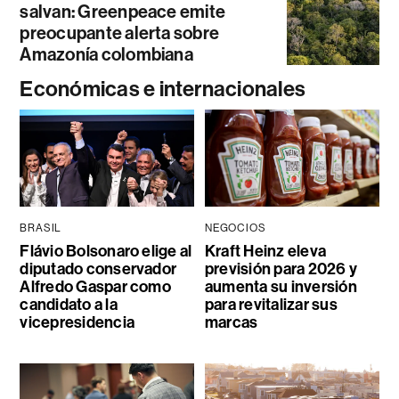
salvan: Greenpeace emite
preocupante alerta sobre
Amazonía colombiana
Económicas e internacionales
BRASIL
NEGOCIOS
Flávio Bolsonaro elige al
Kraft Heinz eleva
diputado conservador
previsión para 2026 y
Alfredo Gaspar como
aumenta su inversión
candidato a la
para revitalizar sus
vicepresidencia
marcas