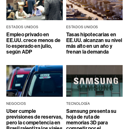
ESTADOS UNIDOS
ESTADOS UNIDOS
Empleo privado en
Tasas hipotecarias en
EE.UU. crece menos de
EE.UU. alcanzan su nivel
lo esperado en julio,
más alto en un año y
según ADP
frenan la demanda
NEGOCIOS
TECNOLOGÍA
Uber cumple
Samsung presenta su
previsiones de reservas,
hoja de ruta de
pero la competencia en
memorias 3D para
Brasil ralentiza los viajes
competir por el