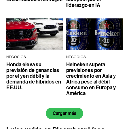
liderazgo en IA
NEGOCIOS
NEGOCIOS
Honda eleva su
Heineken supera
previsión de ganancias
previsiones por
por el yen débil y la
crecimiento en Asia y
demanda de híbridos en
África pese al débil
EE.UU.
consumo en Europa y
América
Cargar más