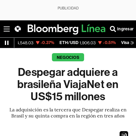
PUBLICIDAD
Ingresar
-0.37%
ETH/USD
-0.51%
Visa
-0.
548.03
1,906.03
368.54
NEGOCIOS
Despegar adquiere a
brasileña ViajaNet en
US$15 millones
La adquisición es la tercera que Despegar realiza en
Brasil y su quinta compra en la región en tres años
23