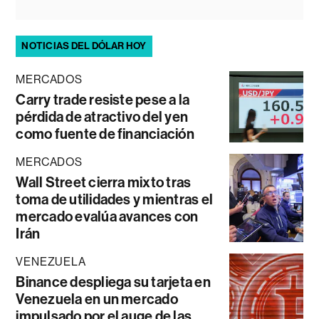
NOTICIAS DEL DÓLAR HOY
MERCADOS
Carry trade resiste pese a la
pérdida de atractivo del yen
como fuente de financiación
MERCADOS
Wall Street cierra mixto tras
toma de utilidades y mientras el
mercado evalúa avances con
Irán
VENEZUELA
Binance despliega su tarjeta en
Venezuela en un mercado
impulsado por el auge de las