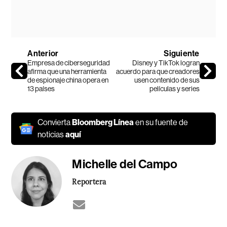
Anterior
Siguiente
Empresa de ciberseguridad
Disney y TikTok logran
afirma que una herramienta
acuerdo para que creadores
de espionaje china opera en
usen contenido de sus
13 países
películas y series
Convierta
Bloomberg Línea
en su fuente de
noticias
aquí
Michelle del Campo
Reportera