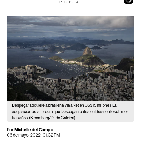
PUBLICIDAD
Despegar adquiere a brasileña ViajaNet en US$15 millones
La
adquisición es la tercera que Despegar realiza en Brasil en los últimos
tres años
(Bloomberg/Dado Galdieri)
Por
Michelle del Campo
06 de mayo, 2022 | 01:32 PM