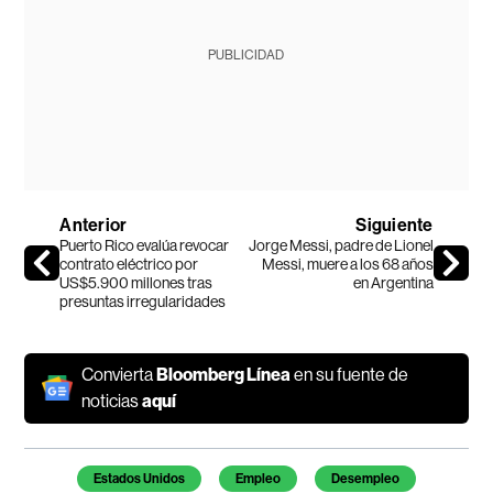
PUBLICIDAD
Anterior
Siguiente
Puerto Rico evalúa revocar
Jorge Messi, padre de Lionel
contrato eléctrico por
Messi, muere a los 68 años
US$5.900 millones tras
en Argentina
presuntas irregularidades
Convierta
Bloomberg Línea
en su fuente de
noticias
aquí
Temas de este artículo
Estados Unidos
Empleo
Desempleo