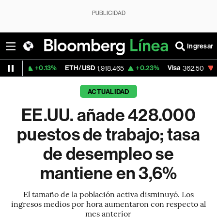
PUBLICIDAD
Ingresar
0.13%
ETH/USD
+0.23%
Visa
-2.15%
Mer
1,918.465
362.50
ACTUALIDAD
EE.UU. añade 428.000
puestos de trabajo; tasa
de desempleo se
mantiene en 3,6%
El tamaño de la población activa disminuyó. Los
ingresos medios por hora aumentaron con respecto al
mes anterior