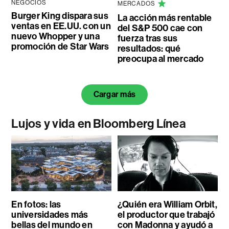
NEGOCIOS
MERCADOS
Burger King dispara sus
La acción más rentable
ventas en EE.UU. con un
del S&P 500 cae con
nuevo Whopper y una
fuerza tras sus
promoción de Star Wars
resultados: qué
preocupa al mercado
Cargar más
Lujos y vida en Bloomberg Línea
En fotos: las
¿Quién era William Orbit,
universidades más
el productor que trabajó
bellas del mundo en
con Madonna y ayudó a