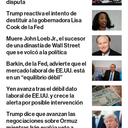
disputa
Trump reactiva el intento de
destituir a la gobernadora Lisa
Cook de la Fed
Muere John Loeb Jr., el sucesor
de una dinastía de Wall Street
que se volcó a la política
Barkin, de la Fed, advierte que el
mercado laboral de EE.UU. está
en un “equilibrio débil”
Yen avanza tras el débil dato
laboral de EE.UU. y crece la
alerta por posible intervención
Trump dice que avanzan las
negociaciones sobre Ormuz
mientras Irán evalúa veto a