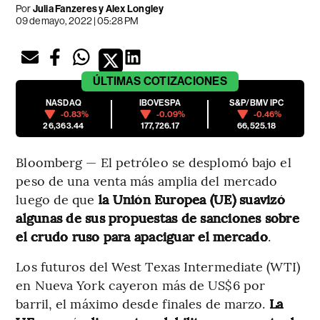
Por
Julia Fanzeres y Alex Longley
09 de mayo, 2022 | 05:28 PM
ÚLTIMAS
COTIZACIONES
NASDAQ
IBOVESPA
S&P/BMV IPC
-0.83%
-0.09%
-0.46%
26,363.44
177,726.17
66,525.18
Bloomberg — El petróleo se desplomó bajo el
peso de una venta más amplia del mercado
luego de que
la Unión Europea (UE) suavizó
algunas de sus propuestas de sanciones sobre
el crudo ruso para apaciguar el mercado
.
Los futuros del West Texas Intermediate (WTI)
en Nueva York cayeron más de US$6 por
barril, el máximo desde finales de marzo.
La