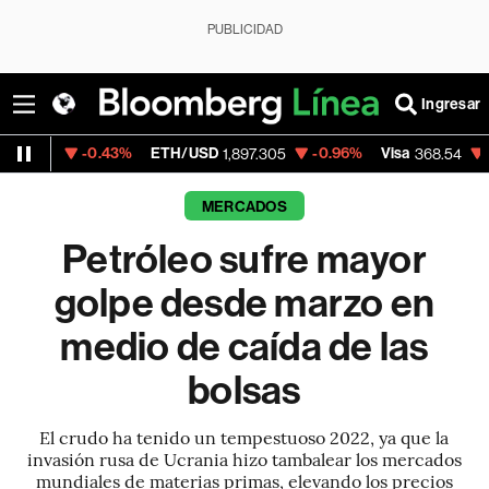
PUBLICIDAD
Ingresar
0.43%
ETH/USD
-0.96%
Visa
-0.28%
Mer
1,897.305
368.54
MERCADOS
Petróleo sufre mayor
golpe desde marzo en
medio de caída de las
bolsas
El crudo ha tenido un tempestuoso 2022, ya que la
invasión rusa de Ucrania hizo tambalear los mercados
mundiales de materias primas, elevando los precios