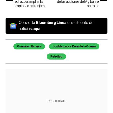
rechazo a ampliar la
de las acciones de IA y baja el
propiedad extranjera
petróleo
Convierta
Bloomberg Línea
en su fuente de
noticias
aquí
Temas de este artículo
Guerra en Ucrania
Los Mercados Durante la Guerra
Petróleo
PUBLICIDAD