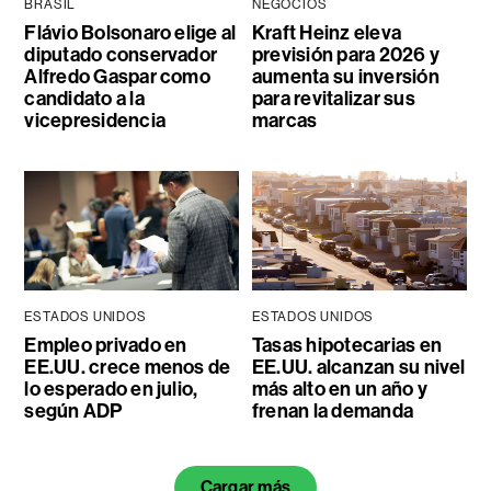
BRASIL
NEGOCIOS
Flávio Bolsonaro elige al
Kraft Heinz eleva
diputado conservador
previsión para 2026 y
Alfredo Gaspar como
aumenta su inversión
candidato a la
para revitalizar sus
vicepresidencia
marcas
ESTADOS UNIDOS
ESTADOS UNIDOS
Empleo privado en
Tasas hipotecarias en
EE.UU. crece menos de
EE.UU. alcanzan su nivel
lo esperado en julio,
más alto en un año y
según ADP
frenan la demanda
Cargar más