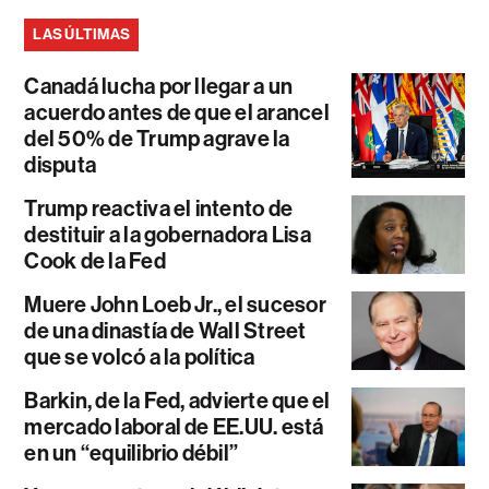
LAS ÚLTIMAS
Canadá lucha por llegar a un
acuerdo antes de que el arancel
del 50% de Trump agrave la
disputa
Trump reactiva el intento de
destituir a la gobernadora Lisa
Cook de la Fed
Muere John Loeb Jr., el sucesor
de una dinastía de Wall Street
que se volcó a la política
Barkin, de la Fed, advierte que el
mercado laboral de EE.UU. está
en un “equilibrio débil”