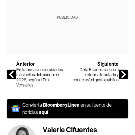
PUBLICIDAD
Anterior
Siguiente
En fotos: las universidades
De la Espriella anuncia
más bellas del mundo en
reforma tributaria y
2026, según el Prix
congelará el gasto público
Versailles
Convierta
Bloomberg Línea
en su fuente de
noticias
aquí
Valerie Cifuentes