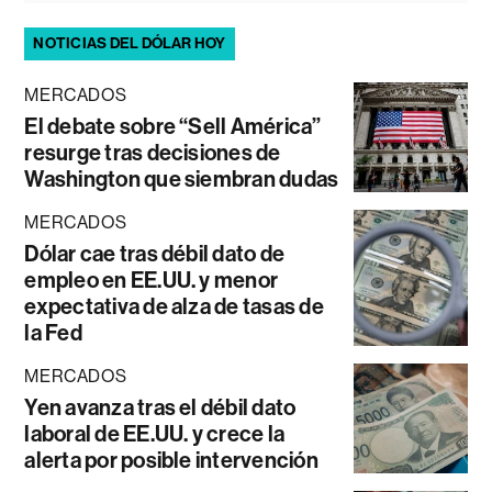
NOTICIAS DEL DÓLAR HOY
MERCADOS
El debate sobre “Sell América”
resurge tras decisiones de
Washington que siembran dudas
MERCADOS
Dólar cae tras débil dato de
empleo en EE.UU. y menor
expectativa de alza de tasas de
la Fed
MERCADOS
Yen avanza tras el débil dato
laboral de EE.UU. y crece la
alerta por posible intervención