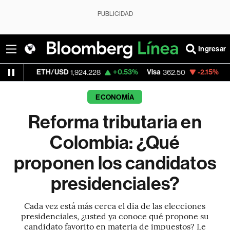
PUBLICIDAD
Ingresar
TH/USD
+0.53%
Visa
-2.15%
MercadoLibr
1,924.228
362.50
ECONOMÍA
Reforma tributaria en
Colombia: ¿Qué
proponen los candidatos
presidenciales?
Cada vez está más cerca el día de las elecciones
presidenciales, ¿usted ya conoce qué propone su
candidato favorito en materia de impuestos? Le