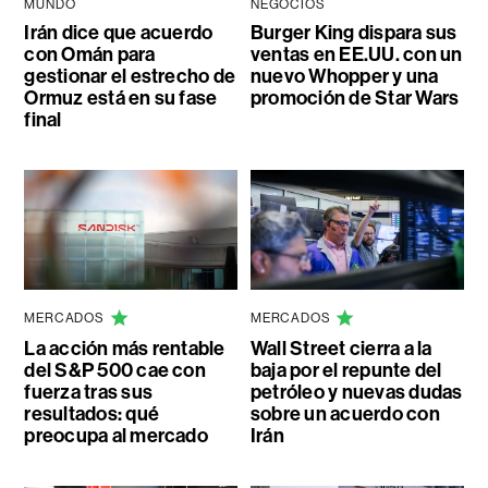
MUNDO
NEGOCIOS
Irán dice que acuerdo
Burger King dispara sus
con Omán para
ventas en EE.UU. con un
gestionar el estrecho de
nuevo Whopper y una
Ormuz está en su fase
promoción de Star Wars
final
MERCADOS
MERCADOS
La acción más rentable
Wall Street cierra a la
del S&P 500 cae con
baja por el repunte del
fuerza tras sus
petróleo y nuevas dudas
resultados: qué
sobre un acuerdo con
preocupa al mercado
Irán