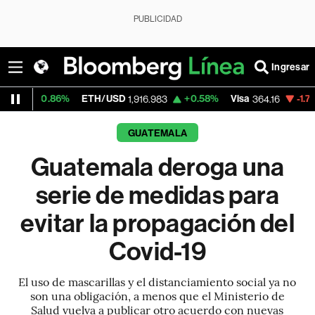
PUBLICIDAD
Ingresar
86%
ETH/USD
+0.58%
Visa
-1.70%
Mercad
1,916.983
364.16
GUATEMALA
Guatemala deroga una
serie de medidas para
evitar la propagación del
Covid-19
El uso de mascarillas y el distanciamiento social ya no
son una obligación, a menos que el Ministerio de
Salud vuelva a publicar otro acuerdo con nuevas