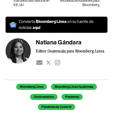
tras débil dato laboral en
encuesta de AtlasIntel para
EE.UU.
Bloomberg
Convierta
Bloomberg Línea
en su fuente de
noticias
aquí
Natiana Gándara
Editor Guatemala para Bloomberg Línea
Temas de este artículo
Bloomberg Línea
Bloomberg Línea Guatemala
Centroamérica
Pandemia
Pandemia de Covid-19