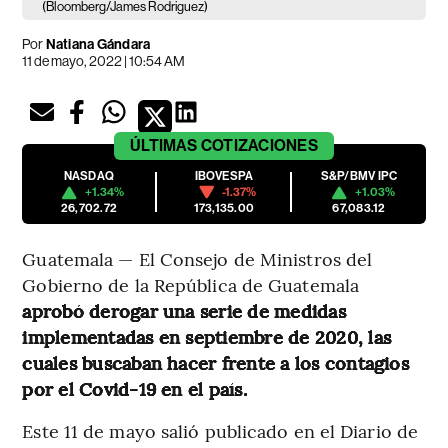
(Bloomberg/James Rodriguez)
Por
Natiana Gándara
11 de mayo, 2022 | 10:54 AM
ÚLTIMAS
COTIZACIONES
NASDAQ
IBOVESPA
S&P/BMV IPC
+1.34%
-1.37%
+1.03%
26,702.72
173,135.00
67,083.12
Guatemala — El Consejo de Ministros del
Gobierno de la República de Guatemala
aprobó derogar una serie de medidas
implementadas en septiembre de 2020, las
cuales buscaban hacer frente a los contagios
por el Covid-19 en el país.
Este 11 de mayo salió publicado en el Diario de