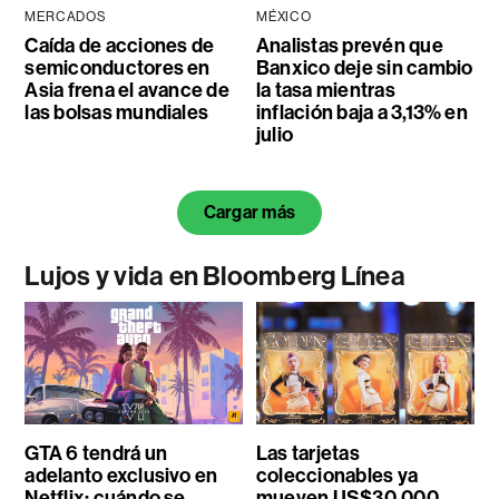
MERCADOS
MÉXICO
Caída de acciones de
Analistas prevén que
semiconductores en
Banxico deje sin cambio
Asia frena el avance de
la tasa mientras
las bolsas mundiales
inflación baja a 3,13% en
julio
Cargar más
Lujos y vida en Bloomberg Línea
GTA 6 tendrá un
Las tarjetas
adelanto exclusivo en
coleccionables ya
Netflix: cuándo se
mueven US$30.000