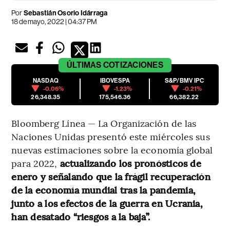
Por
Sebastián Osorio Idárraga
18 de mayo, 2022 | 04:37 PM
ÚLTIMAS
COTIZACIONES
NASDAQ
IBOVESPA
S&P/BMV IPC
-0.06%
-1.23%
-0.21%
26,348.35
175,546.36
66,382.22
Bloomberg Línea — La Organización de las
Naciones Unidas presentó este miércoles sus
nuevas estimaciones sobre la economía global
para 2022,
actualizando los pronósticos de
enero y señalando que la frágil recuperación
de la economía mundial tras la pandemia,
junto a los efectos de la guerra en Ucrania,
han desatado “riesgos a la baja”.