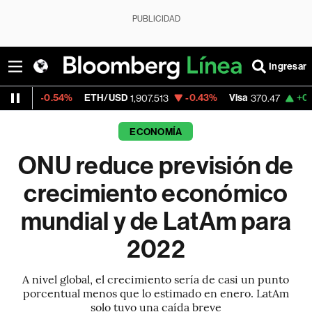
PUBLICIDAD
Ingresar
%
ETH/USD
-0.43%
Visa
+0.52%
Mercado
1,907.513
370.47
ECONOMÍA
ONU reduce previsión de
crecimiento económico
mundial y de LatAm para
2022
A nivel global, el crecimiento sería de casi un punto
porcentual menos que lo estimado en enero. LatAm
solo tuvo una caída breve