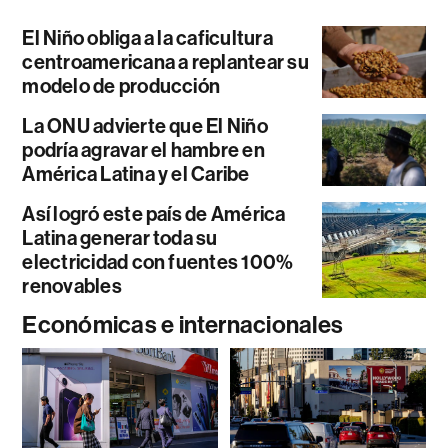
El Niño obliga a la caficultura
centroamericana a replantear su
modelo de producción
La ONU advierte que El Niño
podría agravar el hambre en
América Latina y el Caribe
Así logró este país de América
Latina generar toda su
electricidad con fuentes 100%
renovables
Económicas e internacionales