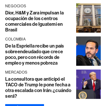
NEGOCIOS
Dior, H&M y Zara impulsan la
ocupación de los centros
comerciales de Iguatemi en
Brasil
COLOMBIA
De la Espriella recibe un país
sobreendeudado que crece
poco, pero con récords de
empleo y menos pobreza
MERCADOS
La consultora que anticipó el
TACO de Trump le pone fecha a
otra escalada con Irán: ¿cuándo
será?