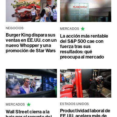
NEGOCIOS
MERCADOS
Burger King dispara sus
La acción más rentable
ventas en EE.UU. con un
del S&P 500 cae con
nuevo Whopper y una
fuerza tras sus
promoción de Star Wars
resultados: qué
preocupa al mercado
ESTADOS UNIDOS
MERCADOS
Productividad laboral de
Wall Street cierra a la
EE.UU. acelera más de