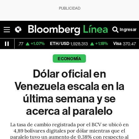
PUBLICIDAD
Ingresar
+1.07%
ETH/USD
+1.18%
Visa
+0.52%
7
1,928.313
370.47
ECONOMÍA
Dólar oficial en
Venezuela escala en la
última semana y se
acerca al paralelo
La tasa de cambio registrada por el BCV se ubicó en
4,89 bolívares digitales por dólar mientras que el
paralelo tuvo un aumento de 0,38% con respecto al