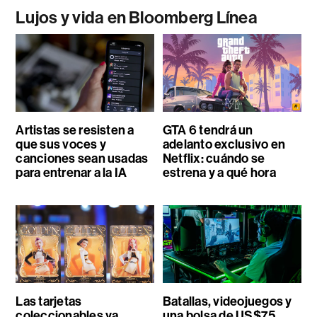
Lujos y vida en Bloomberg Línea
Artistas se resisten a
GTA 6 tendrá un
que sus voces y
adelanto exclusivo en
canciones sean usadas
Netflix: cuándo se
para entrenar a la IA
estrena y a qué hora
Las tarjetas
Batallas, videojuegos y
coleccionables ya
una bolsa de US$75