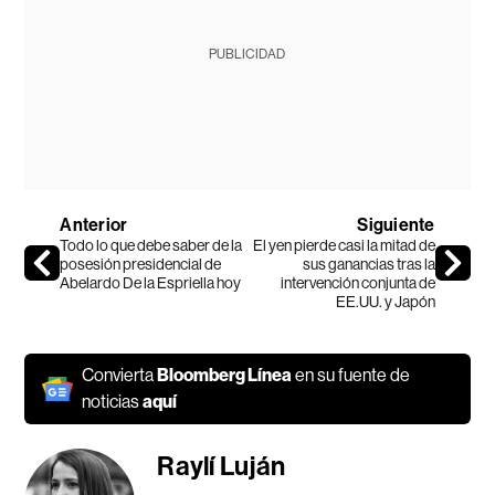
PUBLICIDAD
Anterior
Siguiente
Todo lo que debe saber de la
El yen pierde casi la mitad de
posesión presidencial de
sus ganancias tras la
Abelardo De la Espriella hoy
intervención conjunta de
EE.UU. y Japón
Convierta
Bloomberg Línea
en su fuente de
noticias
aquí
Raylí Luján