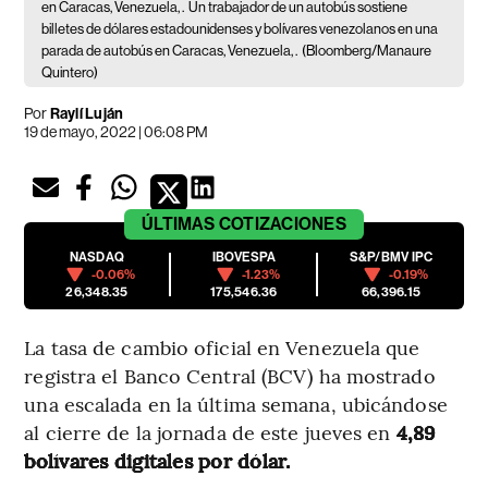
en Caracas, Venezuela, .
Un trabajador de un autobús sostiene
billetes de dólares estadounidenses y bolívares venezolanos en una
parada de autobús en Caracas, Venezuela, .
(Bloomberg/Manaure
Quintero)
Por
Raylí Luján
19 de mayo, 2022 | 06:08 PM
ÚLTIMAS
COTIZACIONES
NASDAQ
IBOVESPA
S&P/BMV IPC
-0.06%
-1.23%
-0.19%
26,348.35
175,546.36
66,396.15
La tasa de cambio oficial en Venezuela que
registra el Banco Central (BCV) ha mostrado
una escalada en la última semana, ubicándose
al cierre de la jornada de este jueves en
4,89
bolívares digitales por dólar.