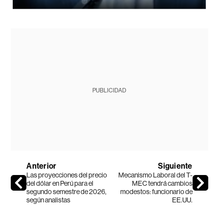
PUBLICIDAD
Anterior
Siguiente
Las proyecciones del precio
Mecanismo Laboral del T-
del dólar en Perú para el
MEC tendrá cambios
segundo semestre de 2026,
modestos: funcionario de
según analistas
EE.UU.