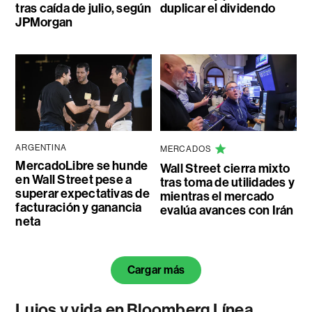
tras caída de julio, según
duplicar el dividendo
JPMorgan
ARGENTINA
MERCADOS
MercadoLibre se hunde
Wall Street cierra mixto
en Wall Street pese a
tras toma de utilidades y
superar expectativas de
mientras el mercado
facturación y ganancia
evalúa avances con Irán
neta
Cargar más
Lujos y vida en Bloomberg Línea