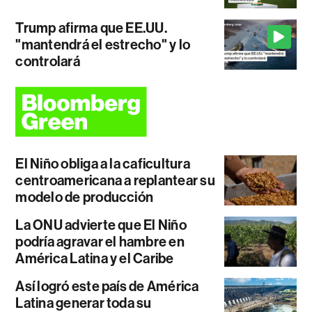
Trump afirma que EE.UU.
"mantendrá el estrecho" y lo
controlará
El Niño obliga a la caficultura
centroamericana a replantear su
modelo de producción
La ONU advierte que El Niño
podría agravar el hambre en
América Latina y el Caribe
Así logró este país de América
Latina generar toda su