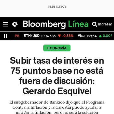
PUBLICIDAD
Ingresar
ETH/USD
-0.58%
Visa
0.00%
MercadoLi
1,904.585
368.54
ECONOMÍA
Subir tasa de interés en
75 puntos base no está
fuera de discusión:
Gerardo Esquivel
El subgobernador de Banxico dijo que el Programa
Contra la Inflación y la Carestía puede ayudar a
mitigar la inflación, pero no será la solución