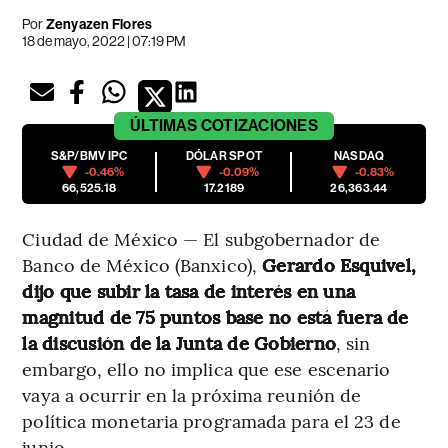
Por
Zenyazen Flores
18 de mayo, 2022 | 07:19 PM
ÚLTIMAS
COTIZACIONES
S&P/BMV IPC
DÓLAR SPOT
NASDAQ
-0.46%
-0.09%
-0.83%
66,525.18
17.2189
26,363.44
Ciudad de México — El subgobernador de
Banco de México (Banxico),
Gerardo Esquivel,
dijo que subir la tasa de interés en una
magnitud de 75 puntos base no está fuera de
la discusión de la Junta de Gobierno
, sin
embargo, ello no implica que ese escenario
vaya a ocurrir en la próxima reunión de
política monetaria programada para el 23 de
junio.