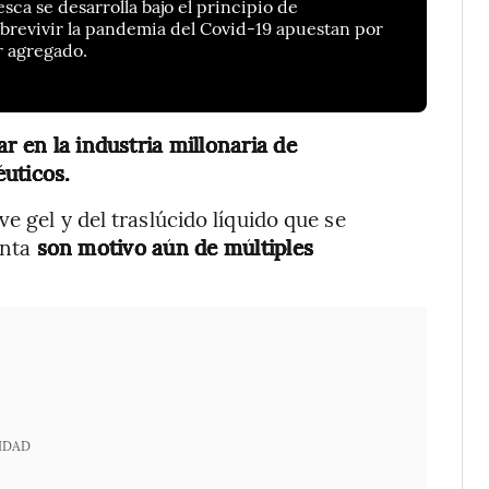
esca se desarrolla bajo el principio de
sobrevivir la pandemia del Covid-19 apuestan por
r agregado.
r en la industria millonaria de
uticos.
e gel y del traslúcido líquido que se
anta
son motivo aún de múltiples
IDAD