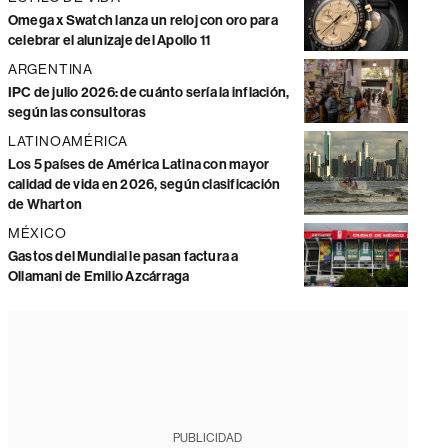
Omega x Swatch lanza un reloj con oro para
celebrar el alunizaje del Apollo 11
ARGENTINA
IPC de julio 2026: de cuánto sería la inflación,
según las consultoras
LATINOAMÉRICA
Los 5 países de América Latina con mayor
calidad de vida en 2026, según clasificación
de Wharton
MÉXICO
Gastos del Mundial le pasan factura a
Ollamani de Emilio Azcárraga
PUBLICIDAD