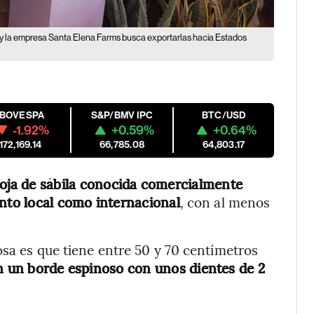
l y la empresa Santa Elena Farms busca exportarlas hacia Estados
IBOVESPA
S&P/BMV IPC
BTC/USD
-1.92%
+0.59%
+0.64%
172,169.14
66,785.08
64,803.17
hoja de sábila conocida comercialmente
anto local como internacional
, con al menos
osa es que tiene entre 50 y 70 centímetros
en un borde espinoso con unos dientes de 2