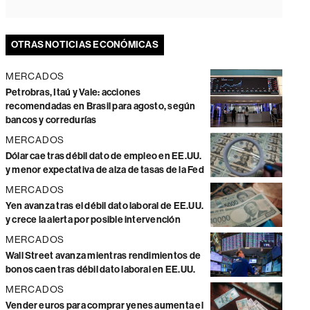
OTRAS NOTICIAS ECONÓMICAS
MERCADOS
Petrobras, Itaú y Vale: acciones
recomendadas en Brasil para agosto, según
bancos y corredurías
MERCADOS
Dólar cae tras débil dato de empleo en EE.UU.
y menor expectativa de alza de tasas de la Fed
MERCADOS
Yen avanza tras el débil dato laboral de EE.UU.
y crece la alerta por posible intervención
MERCADOS
Wall Street avanza mientras rendimientos de
bonos caen tras débil dato laboral en EE.UU.
MERCADOS
Vender euros para comprar yenes aumenta el