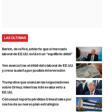
LAS ÚLTIMAS
Barkin, de la Fed, advierte que el mercado
laboral de EE.UU. está en un “equilibrio débil”
Yen avanza tras el débil dato laboral de EE.UU.
y crece la alerta por posible intervención
Trump dice que avanzan las negociaciones
sobre Ormuz mientras Irán evalúa veto a
EE.UU.
Cencosud reporta pérdidas trimestrales por
costos de su nuevo plan estratégico