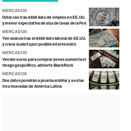
MERCADOS
Dólar cae tras débil dato de empleo en EE.UU.
y menor expectativa de alza de tasas de la Fed
MERCADOS
Yen avanza tras el débil dato laboral de EE.UU.
y crece la alerta por posible intervención
MERCADOS
Vender euros para comprar yenes aumenta el
riesgo geopolítico, advierte BlackRock
MERCADOS
Dos datos pondrán a prueba al dólar y a estas
tres monedas de América Latina