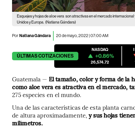
Esquejes y hojas de aloe vera
son atractivas en el mercado internaciona
Unidos y Europa.
(Natiana Gándara)
Por
Natiana Gándara
20 de mayo, 2022 | 07:00 AM
NASDAQ
+0.86%
ÚLTIMAS
COTIZACIONES
26,574.72
Guatemala —
El tamaño, color y forma de la 
como aloe vera es atractiva en el mercado, t
275 especies en el mundo.
Una de las características de esta planta carn
de altura aproximadamente,
y sus hojas tien
milímetros.