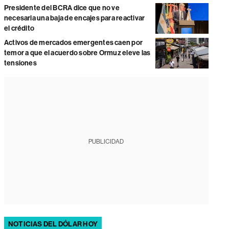
Presidente del BCRA dice que no ve
necesaria una baja de encajes para reactivar
el crédito
Activos de mercados emergentes caen por
temor a que el acuerdo sobre Ormuz eleve las
tensiones
PUBLICIDAD
NOTICIAS DEL DÓLAR HOY