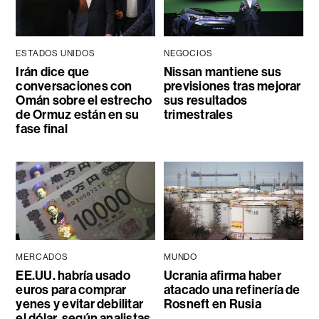
ESTADOS UNIDOS
NEGOCIOS
Irán dice que
Nissan mantiene sus
conversaciones con
previsiones tras mejorar
Omán sobre el estrecho
sus resultados
de Ormuz están en su
trimestrales
fase final
MERCADOS
MUNDO
EE.UU. habría usado
Ucrania afirma haber
euros para comprar
atacado una refinería de
yenes y evitar debilitar
Rosneft en Rusia
el dólar, según analistas