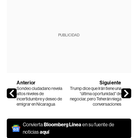
PUBLICIDAD
Anterior
Siguiente
Sondeo ciudadano revela
Trump dice que Irán tiene una
altos niveles de
“última oportunidad” de
incertidumbre y deseo de
negociar, pero Teherán niega
emigrar en Nicaragua
conversaciones
Convierta
Bloomberg Línea
en su fuente de
noticias
aquí