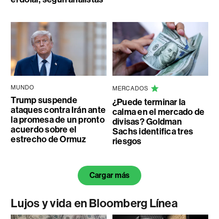
MUNDO
MERCADOS
Trump suspende
¿Puede terminar la
ataques contra Irán ante
calma en el mercado de
la promesa de un pronto
divisas? Goldman
acuerdo sobre el
Sachs identifica tres
estrecho de Ormuz
riesgos
Cargar más
Lujos y vida en Bloomberg Línea