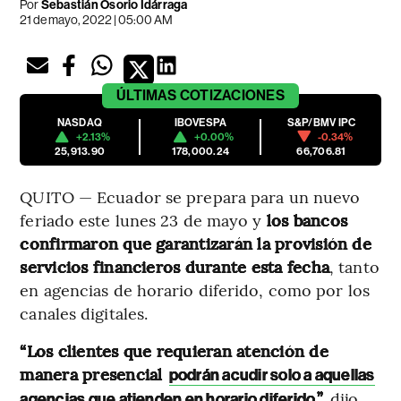
Por
Sebastián Osorio Idárraga
21 de mayo, 2022 | 05:00 AM
ÚLTIMAS
COTIZACIONES
NASDAQ
IBOVESPA
S&P/BMV IPC
+2.13%
+0.00%
-0.34%
25,913.90
178,000.24
66,706.81
QUITO — Ecuador se prepara para un nuevo
feriado este lunes 23 de mayo y
los bancos
confirmaron que garantizarán la provisión de
servicios financieros durante esta fecha
, tanto
en agencias de horario diferido, como por los
canales digitales.
“Los clientes que requieran atención de
manera presencial
podrán acudir solo a aquellas
”,
dijo
agencias que atienden en horario diferido