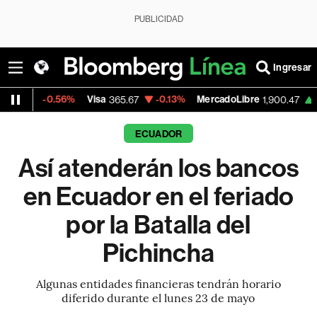
PUBLICIDAD
Ingresar
0.56%
Visa
-0.13%
MercadoLibre
+1.11%
Ba
365.67
1,900.47
ECUADOR
Así atenderán los bancos
en Ecuador en el feriado
por la Batalla del
Pichincha
Algunas entidades financieras tendrán horario
diferido durante el lunes 23 de mayo