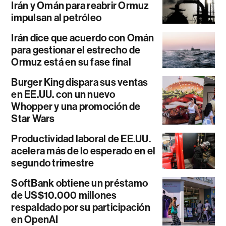
Irán y Omán para reabrir Ormuz
impulsan al petróleo
Irán dice que acuerdo con Omán
para gestionar el estrecho de
Ormuz está en su fase final
Burger King dispara sus ventas
en EE.UU. con un nuevo
Whopper y una promoción de
Star Wars
Productividad laboral de EE.UU.
acelera más de lo esperado en el
segundo trimestre
SoftBank obtiene un préstamo
de US$10.000 millones
respaldado por su participación
en OpenAI