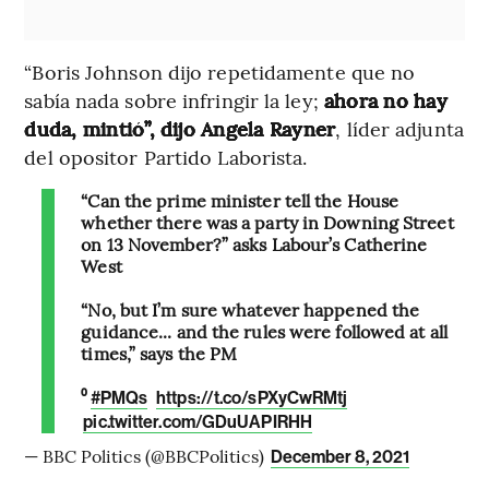
“Boris Johnson dijo repetidamente que no
sabía nada sobre infringir la ley;
ahora no hay
duda, mintió”, dijo Angela Rayner
, líder adjunta
del opositor Partido Laborista.
“Can the prime minister tell the House
whether there was a party in Downing Street
on 13 November?” asks Labour’s Catherine
West
“No, but I’m sure whatever happened the
guidance... and the rules were followed at all
times,” says the PM
⁰
#PMQs
https://t.co/sPXyCwRMtj
pic.twitter.com/GDuUAPIRHH
— BBC Politics (@BBCPolitics)
December 8, 2021