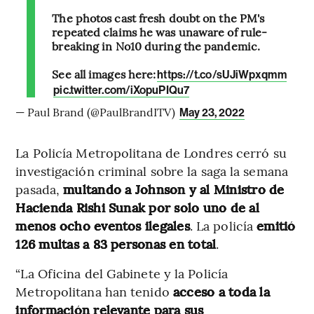
The photos cast fresh doubt on the PM's
repeated claims he was unaware of rule-
breaking in No10 during the pandemic.
See all images here:
https://t.co/sUJiWpxqmm
pic.twitter.com/iXopuPIQu7
— Paul Brand (@PaulBrandITV)
May 23, 2022
La Policía Metropolitana de Londres cerró su
investigación criminal sobre la saga la semana
pasada,
multando a Johnson y al Ministro de
Hacienda Rishi Sunak por solo uno de al
menos ocho eventos ilegales
. La policía
emitió
126 multas a 83 personas en total
.
“La Oficina del Gabinete y la Policía
Metropolitana han tenido
acceso a toda la
información relevante para sus