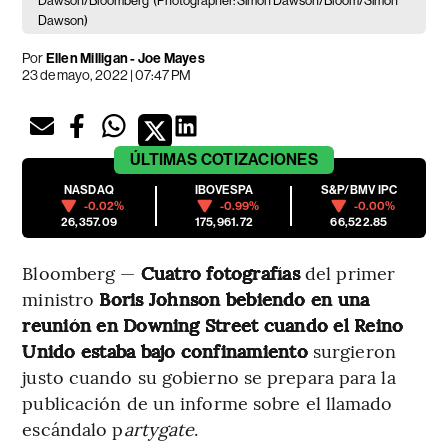
Dawson/Bloomberg
(Photographer: Simon Dawson/Bloom/Simon
Dawson)
Por
Ellen Milligan - Joe Mayes
23 de mayo, 2022 | 07:47 PM
ÚLTIMAS
COTIZACIONES
NASDAQ
IBOVESPA
S&P/BMV IPC
-0.02%
-0.99%
-0.00%
26,357.09
175,961.72
66,522.85
Bloomberg —
Cuatro fotografías
del primer
ministro
Boris Johnson bebiendo en una
reunión en Downing Street cuando el Reino
Unido estaba bajo confinamiento
surgieron
justo cuando su gobierno se prepara para la
publicación de un informe sobre el llamado
escándalo p
artygate
.