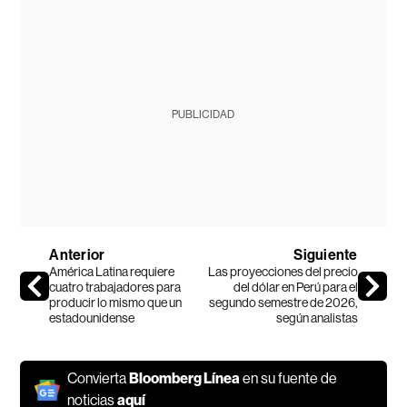
PUBLICIDAD
Anterior
Siguiente
América Latina requiere
Las proyecciones del precio
cuatro trabajadores para
del dólar en Perú para el
producir lo mismo que un
segundo semestre de 2026,
estadounidense
según analistas
Convierta
Bloomberg Línea
en su fuente de
noticias
aquí