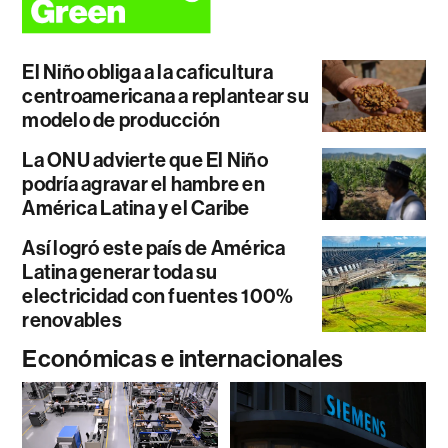
El Niño obliga a la caficultura
centroamericana a replantear su
modelo de producción
La ONU advierte que El Niño
podría agravar el hambre en
América Latina y el Caribe
Así logró este país de América
Latina generar toda su
electricidad con fuentes 100%
renovables
Económicas e internacionales