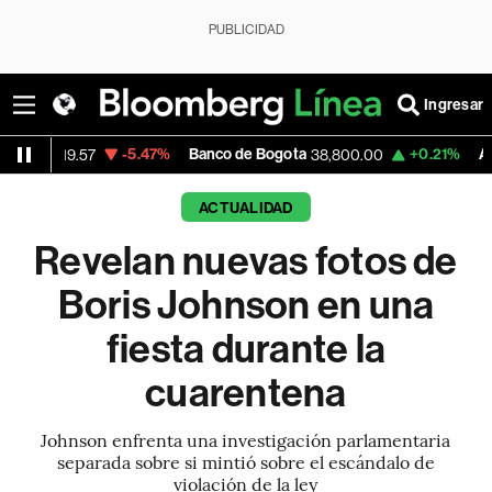
PUBLICIDAD
Ingresar
-5.47%
Banco de Bogota
+0.21%
Apple
57
38,800.00
312.46
ACTUALIDAD
Revelan nuevas fotos de
Boris Johnson en una
fiesta durante la
cuarentena
Johnson enfrenta una investigación parlamentaria
separada sobre si mintió sobre el escándalo de
violación de la ley