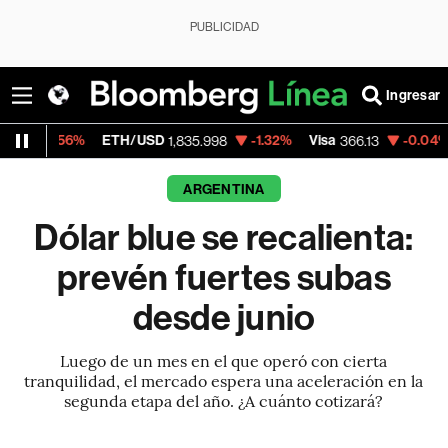
PUBLICIDAD
Ingresar
ETH/USD
-1.32%
Visa
-0.04%
MercadoLib
1,835.998
366.13
ARGENTINA
Dólar blue se recalienta:
prevén fuertes subas
desde junio
Luego de un mes en el que operó con cierta
tranquilidad, el mercado espera una aceleración en la
segunda etapa del año. ¿A cuánto cotizará?