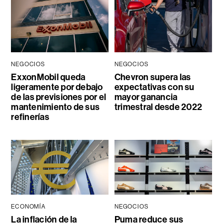
NEGOCIOS
NEGOCIOS
ExxonMobil queda
Chevron supera las
ligeramente por debajo
expectativas con su
de las previsiones por el
mayor ganancia
mantenimiento de sus
trimestral desde 2022
refinerías
ECONOMÍA
NEGOCIOS
La inflación de la
Puma reduce sus