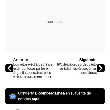
PUBLICIDAD
Anterior
Siguiente
Los autos eléctricos chinos
IPC de julio 2026: de cuánto
están por todas partes en
sería la inflación, según las
Argentina pese al estrecho
consultoras
vínculo de Milei con EE.UU.
Convierta
Bloomberg Línea
en su fuente de
noticias
aquí