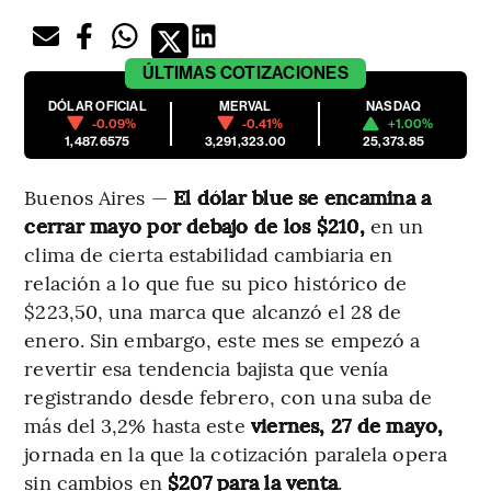
ÚLTIMAS
COTIZACIONES
DÓLAR OFICIAL
MERVAL
NASDAQ
-0.09%
-0.41%
+1.00%
1,487.6575
3,291,323.00
25,373.85
Buenos Aires —
El dólar blue se encamina a
cerrar mayo por debajo de los $210,
en un
clima de cierta estabilidad cambiaria en
relación a lo que fue su pico histórico de
$223,50, una marca que alcanzó el 28 de
enero. Sin embargo, este mes se empezó a
revertir esa tendencia bajista que venía
registrando desde febrero, con una suba de
más del 3,2% hasta este
viernes, 27 de mayo,
jornada en la que la cotización paralela opera
sin cambios en
$207 para la venta
.