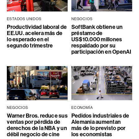
ESTADOS UNIDOS
NEGOCIOS
Productividad laboral de
SoftBank obtiene un
EE.UU. acelera más de
préstamo de
lo esperado en el
US$10.000 millones
segundo trimestre
respaldado por su
participación en OpenAI
NEGOCIOS
ECONOMÍA
Warner Bros. reduce sus
Pedidos industriales de
ventas por pérdida de
Alemania aumentan
derechos de la NBA y un
más de lo previsto por
débil negocio de cine
los economistas