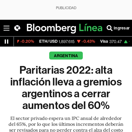
PUBLICIDAD
Ingresar
0.20%
ETH/USD
-0.43%
Visa
+0.52%
Mer
1,897.615
370.47
ARGENTINA
Paritarias 2022: alta
inflación lleva a gremios
argentinos a cerrar
aumentos del 60%
El sector privado espera un IPC anual de alrededor
del 65%, por lo que los últimos incrementos deberán
ser revisados para no perder contra el alza del costo