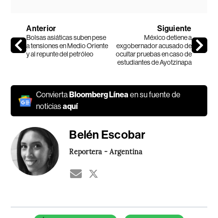
Anterior
Siguiente
Bolsas asiáticas suben pese
México detiene a
a tensiones en Medio Oriente
exgobernador acusado de
y al repunte del petróleo
ocultar pruebas en caso de
estudiantes de Ayotzinapa
Convierta
Bloomberg Línea
en su fuente de
noticias
aquí
Belén Escobar
Reportera - Argentina
Temas de este artículo