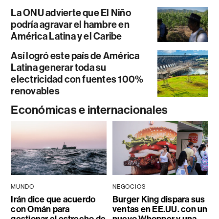
La ONU advierte que El Niño
podría agravar el hambre en
América Latina y el Caribe
Así logró este país de América
Latina generar toda su
electricidad con fuentes 100%
renovables
Económicas e internacionales
MUNDO
NEGOCIOS
Irán dice que acuerdo
Burger King dispara sus
con Omán para
ventas en EE.UU. con un
gestionar el estrecho de
nuevo Whopper y una