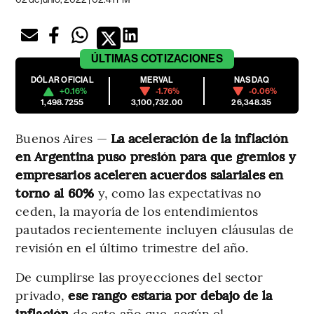
ÚLTIMAS
COTIZACIONES
DÓLAR OFICIAL
MERVAL
NASDAQ
+0.16%
-1.76%
-0.06%
1,498.7255
3,100,732.00
26,348.35
Buenos Aires —
La aceleración de la inflación
en Argentina puso presión para que gremios y
empresarios aceleren acuerdos salariales en
torno al 60%
y, como las expectativas no
ceden, la mayoría de los entendimientos
pautados recientemente incluyen cláusulas de
revisión en el último trimestre del año.
De cumplirse las proyecciones del sector
privado,
ese rango estaría por debajo de la
inflación
de este año que, según el