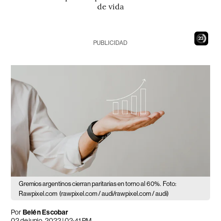
de vida
21
PUBLICIDAD
Gremios argentinos cierran paritarias en torno al 60%.
Foto:
Rawpixel.com
(rawpixel.com / audi/rawpixel.com / audi)
Por
Belén Escobar
02 de junio, 2022 | 02:41 PM