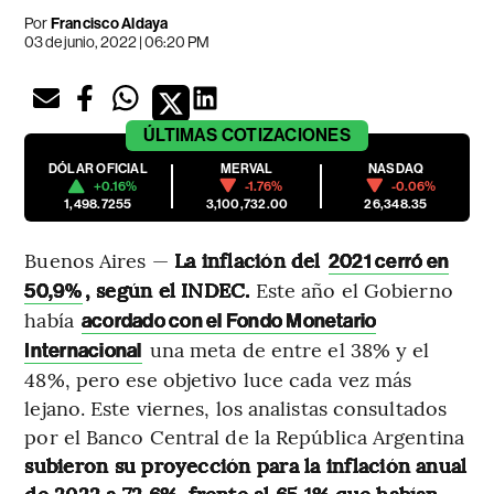
Por
Francisco Aldaya
03 de junio, 2022 | 06:20 PM
ÚLTIMAS
COTIZACIONES
DÓLAR OFICIAL
MERVAL
NASDAQ
+0.16%
-1.76%
-0.06%
1,498.7255
3,100,732.00
26,348.35
Buenos Aires —
La inflación del
2021 cerró en
, según el INDEC.
Este año el Gobierno
50,9%
había
acordado con el Fondo Monetario
una meta de entre el 38% y el
Internacional
48%, pero ese objetivo luce cada vez más
lejano. Este viernes, los analistas consultados
por el Banco Central de la República Argentina
subieron su proyección para la inflación anual
de 2022 a 72,6%, frente al 65,1% que habían