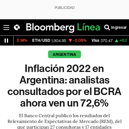
PUBLICIDAD
Ingresar
4%
ETH/USD
-0.05%
Visa
+0.52%
Mercado
1,904.95
370.47
ARGENTINA
Inflación 2022 en
Argentina: analistas
consultados por el BCRA
ahora ven un 72,6%
El Banco Central publicó los resultados del
Relevamiento de Expectativas de Mercado (REM), del
que participan 27 consultoras y 17 entidades