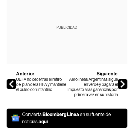
PUBLICIDAD
Anterior
Siguiente
UEFA no cede tras el retiro
Aerolíneas Argentinas sigue
del plan de la FIFA y mantiene
en verde y pagará el
el pulso con Infantino
impuesto a las ganancias por
primera vez en su historia
Convierta
Bloomberg Línea
en su fuente de
noticias
aquí