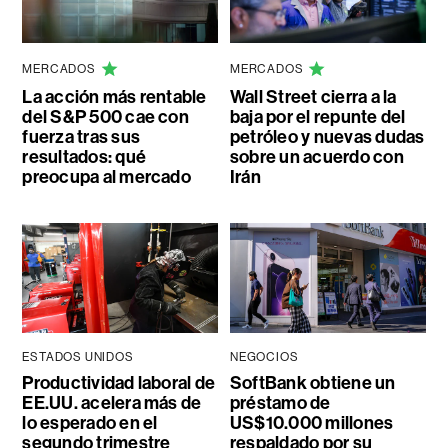
MERCADOS
MERCADOS
La acción más rentable
Wall Street cierra a la
del S&P 500 cae con
baja por el repunte del
fuerza tras sus
petróleo y nuevas dudas
resultados: qué
sobre un acuerdo con
preocupa al mercado
Irán
ESTADOS UNIDOS
NEGOCIOS
Productividad laboral de
SoftBank obtiene un
EE.UU. acelera más de
préstamo de
lo esperado en el
US$10.000 millones
segundo trimestre
respaldado por su