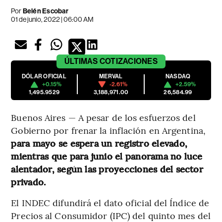
Por
Belén Escobar
01 de junio, 2022 | 06:00 AM
ÚLTIMAS
COTIZACIONES
DÓLAR OFICIAL
MERVAL
NASDAQ
+0.15%
-2.61%
+2.59%
1,495.9529
3,188,971.00
26,584.99
Buenos Aires — A pesar de los esfuerzos del
Gobierno por frenar la inflación en Argentina,
para mayo se espera un registro elevado,
mientras que para junio el panorama no luce
alentador, según las proyecciones del sector
privado.
El INDEC difundirá el dato oficial del Índice de
Precios al Consumidor (IPC) del quinto mes del