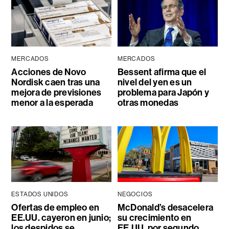
MERCADOS
MERCADOS
Acciones de Novo
Bessent afirma que el
Nordisk caen tras una
nivel del yen es un
mejora de previsiones
problema para Japón y
menor a la esperada
otras monedas
ESTADOS UNIDOS
NEGOCIOS
Ofertas de empleo en
McDonald’s desacelera
EE.UU. cayeron en junio;
su crecimiento en
los despidos se
EE.UU. por segundo