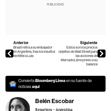
PUBLICIDAD
Anterior
Siguiente
Brasil retira a su embajador
Estos son los precios
en Argentina, tras los insultos
objetivo de Wall Street para
de Milei a Lula
las acciones de
MercadoLibre previo a su
balance
Convierta
Bloomberg Línea
en su fuente de
noticias
aquí
Belén Escobar
Reportera - Argentina