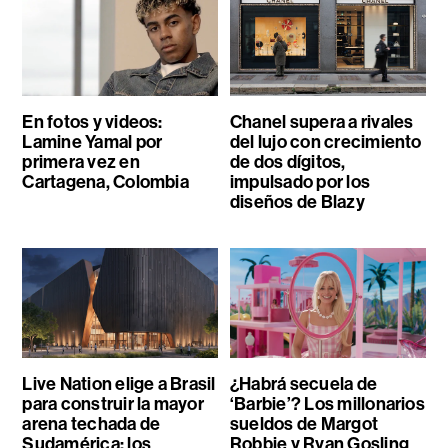
En fotos y videos:
Chanel supera a rivales
Lamine Yamal por
del lujo con crecimiento
primera vez en
de dos dígitos,
Cartagena, Colombia
impulsado por los
diseños de Blazy
Live Nation elige a Brasil
¿Habrá secuela de
para construir la mayor
‘Barbie’? Los millonarios
arena techada de
sueldos de Margot
Sudamérica: los
Robbie y Ryan Gosling