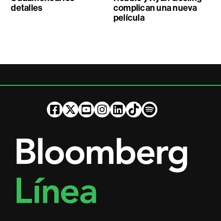
detalles
complican una nueva
película