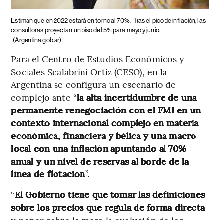
Estiman que en 2022 estará en torno al 70%.
Tras el pico de inflación, las
consultoras proyectan un piso del 5% para mayo y junio.
(Argentina.gob.ar)
Para el Centro de Estudios Económicos y
Sociales Scalabrini Ortiz (CESO), en la
Argentina se configura un escenario de
complejo ante “
la alta incertidumbre de una
permanente renegociación con el FMI en un
contexto internacional complejo en materia
económica, financiera y bélica y una macro
local con una inflación apuntando al 70%
anual y un nivel de reservas al borde de la
línea de flotación
”.
“
El Gobierno tiene que tomar las definiciones
sobre los precios que regula de forma directa
y poner sobre la mesa la evolución de los