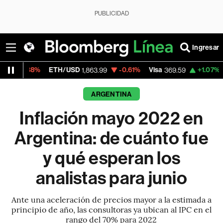
PUBLICIDAD
Ingresar
ETH/USD
-0.61%
Visa
+1.07%
MercadoLibr
1,863.99
369.59
ARGENTINA
Inflación mayo 2022 en
Argentina: de cuánto fue
y qué esperan los
analistas para junio
Ante una aceleración de precios mayor a la estimada a
principio de año, las consultoras ya ubican al IPC en el
rango del 70% para 2022