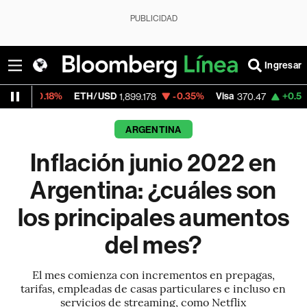
PUBLICIDAD
Ingresar
%
ETH/USD
-0.35%
Visa
+0.52%
Mercado
1,899.178
370.47
ARGENTINA
Inflación junio 2022 en
Argentina: ¿cuáles son
los principales aumentos
del mes?
El mes comienza con incrementos en prepagas,
tarifas, empleadas de casas particulares e incluso en
servicios de streaming, como Netflix