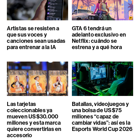
Artistas se resisten a
GTA 6 tendrá un
que sus voces y
adelanto exclusivo en
canciones sean usadas
Netflix: cuándo se
para entrenar a la IA
estrena y a qué hora
Las tarjetas
Batallas, videojuegos y
coleccionables ya
una bolsa de US$75
mueven US$30.000
millones “capaz de
millones y esta marca
cambiar vidas”: así es la
quiere convertirlas en
Esports World Cup 2026
accesorio