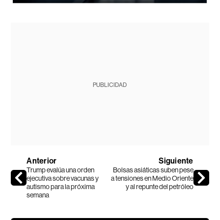
PUBLICIDAD
Anterior
Siguiente
Trump evalúa una orden
Bolsas asiáticas suben pese
ejecutiva sobre vacunas y
a tensiones en Medio Oriente
autismo para la próxima
y al repunte del petróleo
semana