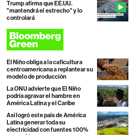
Trump afirma que EE.UU.
"mantendrá el estrecho" y lo
controlará
El Niño obliga a la caficultura
centroamericana a replantear su
modelo de producción
La ONU advierte que El Niño
podría agravar el hambre en
América Latina y el Caribe
Así logró este país de América
Latina generar toda su
electricidad con fuentes 100%