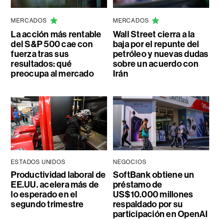
MERCADOS
MERCADOS
La acción más rentable
Wall Street cierra a la
del S&P 500 cae con
baja por el repunte del
fuerza tras sus
petróleo y nuevas dudas
resultados: qué
sobre un acuerdo con
preocupa al mercado
Irán
ESTADOS UNIDOS
NEGOCIOS
Productividad laboral de
SoftBank obtiene un
EE.UU. acelera más de
préstamo de
lo esperado en el
US$10.000 millones
segundo trimestre
respaldado por su
participación en OpenAI