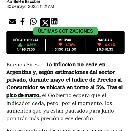
Por
Belén Escobar
30 de mayo, 2022 | 11:21 AM
ÚLTIMAS
COTIZACIONES
DÓLAR OFICIAL
MERVAL
NASDAQ
+0.16%
-1.76%
-0.06%
1,498.7255
3,100,732.00
26,348.35
Buenos Aires —
La inflación no cede en
Argentina y, según estimaciones del sector
privado, durante mayo el Índice de Precios al
Consumidor se ubicará en torno al 5%.
Tras el
el Gobierno espera que el
pico de marzo,
indicador ceda, pero, por el momento, los
aumentos que ya están pautados para junio
pondrán más presión a ese desafío.
En ese contexto, las empresas se mueven para