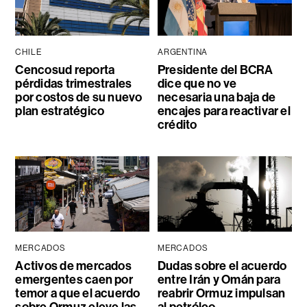
CHILE
ARGENTINA
Cencosud reporta
Presidente del BCRA
pérdidas trimestrales
dice que no ve
por costos de su nuevo
necesaria una baja de
plan estratégico
encajes para reactivar el
crédito
MERCADOS
MERCADOS
Activos de mercados
Dudas sobre el acuerdo
emergentes caen por
entre Irán y Omán para
temor a que el acuerdo
reabrir Ormuz impulsan
sobre Ormuz eleve las
al petróleo