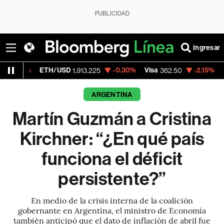
PUBLICIDAD
Ingresar
ETH/USD
-0.30%
Visa
-2.15%
MercadoLibr
1,913.225
362.50
ARGENTINA
Martín Guzmán a Cristina
Kirchner: “¿En qué país
funciona el déficit
persistente?”
En medio de la crisis interna de la coalición
gobernante en Argentina, el ministro de Economía
también anticipó que el dato de inflación de abril fue