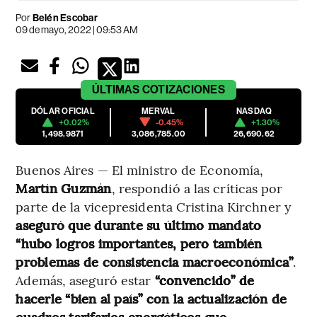
Por
Belén Escobar
09 de mayo, 2022 | 09:53 AM
ÚLTIMAS
COTIZACIONES
DÓLAR OFICIAL
MERVAL
NASDAQ
+0.02%
-0.45%
+1.30%
1,498.9871
3,086,785.00
26,690.62
Buenos Aires — El ministro de Economía,
Martín Guzmán
, respondió a las críticas por
parte de la vicepresidenta Cristina Kirchner y
aseguró que durante su último mandato
“hubo logros importantes, pero también
problemas de consistencia macroeconómica”
.
Además, aseguró estar
“convencido” de
hacerle “bien al país” con la actualización de
cuadros tarifarios energéticos que