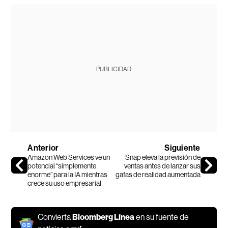
PUBLICIDAD
Anterior
Siguiente
Amazon Web Services ve un
Snap eleva la previsión de
potencial “simplemente
ventas antes de lanzar sus
enorme” para la IA mientras
gafas de realidad aumentada
crece su uso empresarial
Convierta
Bloomberg Línea
en su fuente de