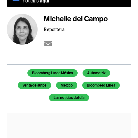
noticias
aquí
Michelle del Campo
Reportera
Temas de este artículo
Bloomberg Línea México
Automotriz
Venta de autos
México
Bloomberg Línea
Las noticias del día