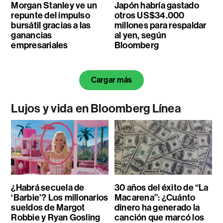
Morgan Stanley ve un
Japón habría gastado
repunte del impulso
otros US$34.000
bursátil gracias a las
millones para respaldar
ganancias
al yen, según
empresariales
Bloomberg
Cargar más
Lujos y vida en Bloomberg Línea
¿Habrá secuela de
30 años del éxito de “La
‘Barbie’? Los millonarios
Macarena”: ¿Cuánto
sueldos de Margot
dinero ha generado la
Robbie y Ryan Gosling
canción que marcó los