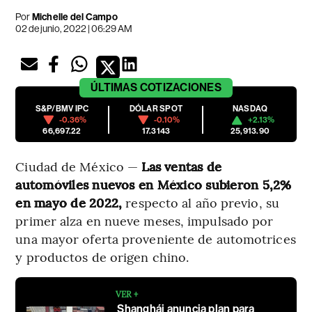
Por
Michelle del Campo
02 de junio, 2022 | 06:29 AM
ÚLTIMAS
COTIZACIONES
S&P/BMV IPC
DÓLAR SPOT
NASDAQ
-0.36%
-0.10%
+2.13%
66,697.22
17.3143
25,913.90
Ciudad de México —
Las ventas de
automóviles nuevos en México subieron 5,2%
en mayo de 2022,
respecto al año previo, su
primer alza en nueve meses, impulsado por
una mayor oferta proveniente de automotrices
y productos de origen chino.
VER +
Shanghái anuncia plan para