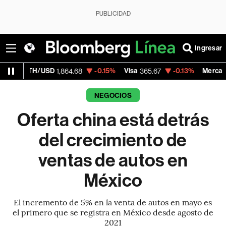
PUBLICIDAD
Ingresar
H/USD
-0.15%
Visa
-0.13%
MercadoLibre
1,864.68
365.67
1,9
NEGOCIOS
Oferta china está detrás
del crecimiento de
ventas de autos en
México
El incremento de 5% en la venta de autos en mayo es
el primero que se registra en México desde agosto de
2021