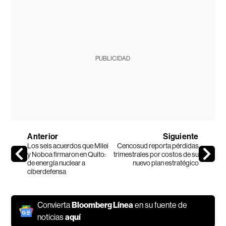
PUBLICIDAD
Anterior
Siguiente
Los seis acuerdos que Milei
Cencosud reporta pérdidas
y Noboa firmaron en Quito:
trimestrales por costos de su
de energía nuclear a
nuevo plan estratégico
ciberdefensa
Convierta
Bloomberg Línea
en su fuente de
noticias
aquí