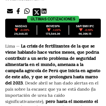
ÚLTIMAS
COTIZACIONES
NASDAQ
IBOVESPA
S&P/BMV IPC
-0.06%
-1.23%
-0.19%
26,348.35
175,546.36
66,396.15
Lima —
La crisis de fertilizantes de la que se
viene hablando hace varios meses, que podría
contribuir a un serio problema de seguridad
alimentaria en el mundo, amenaza a la
campaña agrícola de Perú que inicia en agosto
de este año, y que se prolongará hasta marzo
del 2023
. Desde abril se han dado alertas en el
país sobre la escasez que ya se está dando (la
importación de urea ha caído
significativamente),
pero hasta el momento el