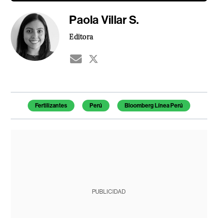
Paola Villar S.
Editora
Temas de este artículo
Fertilizantes
Perú
Bloomberg Línea Perú
PUBLICIDAD