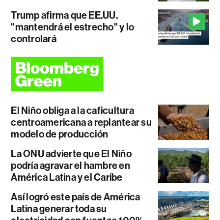
Trump afirma que EE.UU.
"mantendrá el estrecho" y lo
controlará
El Niño obliga a la caficultura
centroamericana a replantear su
modelo de producción
La ONU advierte que El Niño
podría agravar el hambre en
América Latina y el Caribe
Así logró este país de América
Latina generar toda su