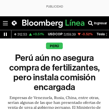
PUBLICIDAD
Ingresar
+0.51%
USD COP
-0.52%
Tesla
-0.
12.53
3,159.39
319.55
PERÚ
Perú aún no asegura
compra de fertilizantes,
pero instala comisión
encargada
Empresas de Venezuela, Rusia, China, entre otras,
serían algunas de las que han presentado ofertas de
venta de urea al gobierno peruano. El Ministerio de