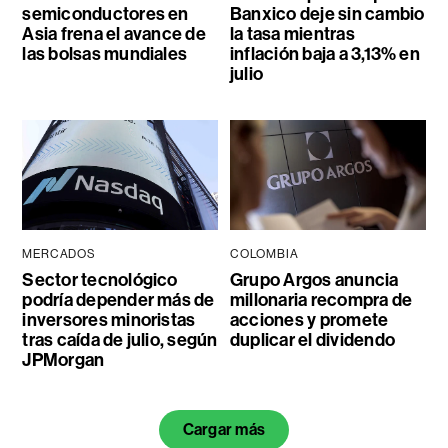
semiconductores en
Banxico deje sin cambio
Asia frena el avance de
la tasa mientras
las bolsas mundiales
inflación baja a 3,13% en
julio
MERCADOS
COLOMBIA
Sector tecnológico
Grupo Argos anuncia
podría depender más de
millonaria recompra de
inversores minoristas
acciones y promete
tras caída de julio, según
duplicar el dividendo
JPMorgan
Cargar más