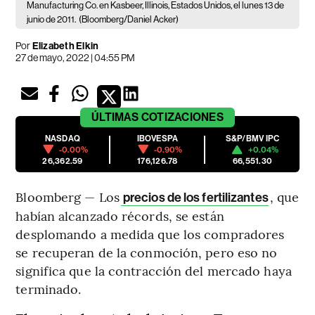
Manufacturing Co. en Kasbeer, Illinois, Estados Unidos, el lunes 13 de
junio de 2011.
(Bloomberg/Daniel Acker)
Por
Elizabeth Elkin
27 de mayo, 2022 | 04:55 PM
ÚLTIMAS
COTIZACIONES
NASDAQ
IBOVESPA
S&P/BMV IPC
-0.00%
-0.90%
+0.04%
26,362.59
176,126.78
66,551.30
Bloomberg — Los
, que
precios de los fertilizantes
habían alcanzado récords, se están
desplomando a medida que los compradores
se recuperan de la conmoción, pero eso no
significa que la contracción del mercado haya
terminado.