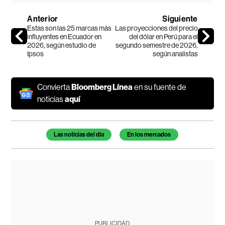
Anterior
Siguiente
Estas son las 25 marcas más
Las proyecciones del precio
influyentes en Ecuador en
del dólar en Perú para el
2026, según estudio de
segundo semestre de 2026,
Ipsos
según analistas
Convierta
Bloomberg Línea
en su fuente de
noticias
aquí
Temas de este artículo
Las noticias del día
En los mercados
PUBLICIDAD