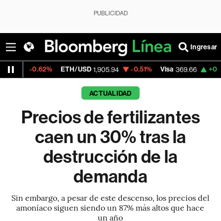
PUBLICIDAD
Ingresar
.62%
ETH/USD
-0.51%
Visa
+0.30%
Merca
1,905.94
369.66
ACTUALIDAD
Precios de fertilizantes
caen un 30% tras la
destrucción de la
demanda
Sin embargo, a pesar de este descenso, los precios del
amoníaco siguen siendo un 87% más altos que hace
un año