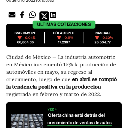
06 de junio, 2022 | 07:03 AM
ÚLTIMAS
COTIZACIONES
S&P/BMV IPC
DÓLAR SPOT
NASDAQ
-0.04%
-0.11%
-0.30%
66,804.36
17.2397
26,504.77
Ciudad de México — La industria automotriz
en México incrementó 15% la producción de
automóviles en mayo, su regreso al
crecimiento, luego de que
en abril se rompió
la tendencia positiva en la producción
registrada
en febrero y marzo de 2022.
VER +
Oferta china está detrás del
crecimiento de ventas de autos