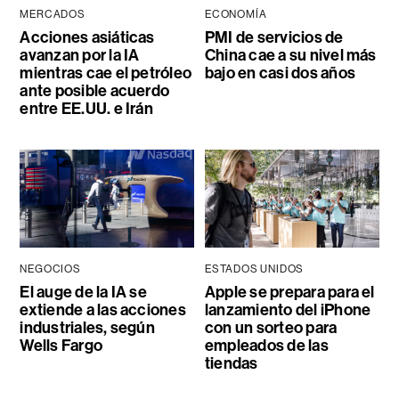
MERCADOS
ECONOMÍA
Acciones asiáticas
PMI de servicios de
avanzan por la IA
China cae a su nivel más
mientras cae el petróleo
bajo en casi dos años
ante posible acuerdo
entre EE.UU. e Irán
NEGOCIOS
ESTADOS UNIDOS
El auge de la IA se
Apple se prepara para el
extiende a las acciones
lanzamiento del iPhone
industriales, según
con un sorteo para
Wells Fargo
empleados de las
tiendas