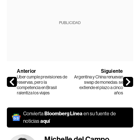
PUBLICIDAD
Anterior
Siguiente
Uber cumple previsiones de
Argentina y China renuevan
reservas, pero la
swap de monedas: se
competencia en Brasil
extiende el plazo a cinco
ralentiza los viajes
años
Convierta
Bloomberg Línea
en su fuente de
noticias
aquí
Michelle del Campo