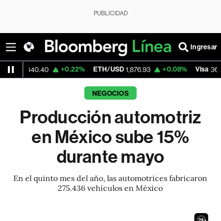
PUBLICIDAD
Ingresar
+0.22%
ETH/USD
+0.08%
Visa
-0.6
0.40
1,876.93
367.22
NEGOCIOS
Producción automotriz
en México sube 15%
durante mayo
En el quinto mes del año, las automotrices fabricaron
275.436 vehículos en México
23