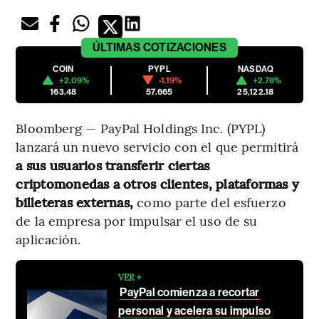
ÚLTIMAS
COTIZACIONES
COIN
PYPL
NASDAQ
+2.09%
-1.19%
+2.78%
163.48
57.665
25,122.18
Bloomberg — PayPal Holdings Inc. (PYPL)
lanzará un nuevo servicio con el que permitirá
a sus usuarios transferir ciertas
criptomonedas a otros clientes, plataformas y
billeteras externas,
como parte del esfuerzo
de la empresa por impulsar el uso de su
aplicación.
VER +
PayPal comienza a recortar
personal y acelera su impulso