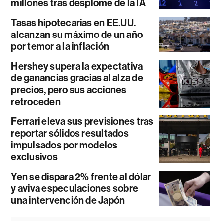
millones tras desplome de la IA
Tasas hipotecarias en EE.UU.
alcanzan su máximo de un año
por temor a la inflación
Hershey supera la expectativa
de ganancias gracias al alza de
precios, pero sus acciones
retroceden
Ferrari eleva sus previsiones tras
reportar sólidos resultados
impulsados por modelos
exclusivos
Yen se dispara 2% frente al dólar
y aviva especulaciones sobre
una intervención de Japón