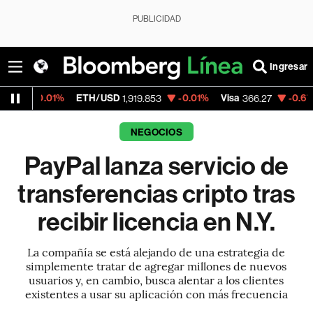
PUBLICIDAD
Ingresar
01%
ETH/USD
-0.01%
Visa
-0.67%
Mercad
1,919.853
366.27
NEGOCIOS
PayPal lanza servicio de
transferencias cripto tras
recibir licencia en N.Y.
La compañía se está alejando de una estrategia de
simplemente tratar de agregar millones de nuevos
usuarios y, en cambio, busca alentar a los clientes
existentes a usar su aplicación con más frecuencia