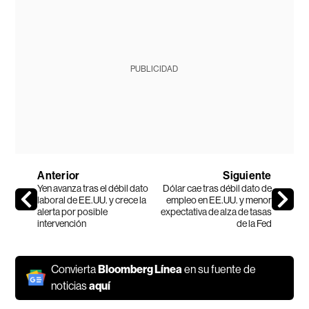
PUBLICIDAD
Anterior
Siguiente
Yen avanza tras el débil dato
Dólar cae tras débil dato de
laboral de EE.UU. y crece la
empleo en EE.UU. y menor
alerta por posible
expectativa de alza de tasas
intervención
de la Fed
Convierta
Bloomberg Línea
en su fuente de
noticias
aquí