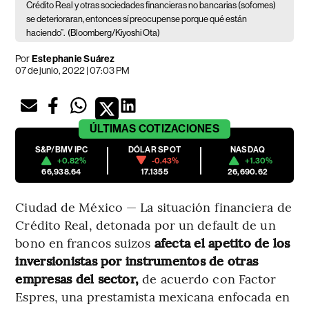
Crédito Real y otras sociedades financieras no bancarias (sofomes)
se deterioraran, entonces sí preocupense porque qué están
haciendo”.
(Bloomberg/Kiyoshi Ota)
Por
Estephanie Suárez
07 de junio, 2022 | 07:03 PM
ÚLTIMAS
COTIZACIONES
S&P/BMV IPC
DÓLAR SPOT
NASDAQ
+0.82%
-0.43%
+1.30%
66,938.64
17.1355
26,690.62
Ciudad de México — La situación financiera de
Crédito Real, detonada por un default de un
bono en francos suizos
afecta el apetito de los
inversionistas por instrumentos de otras
empresas del sector,
de acuerdo con Factor
Espres, una prestamista mexicana enfocada en