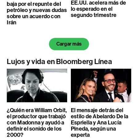
EE.UU. acelera más de
baja por el repunte del
lo esperado en el
petróleo y nuevas dudas
segundo trimestre
sobre un acuerdo con
Irán
Cargar más
Lujos y vida en Bloomberg Línea
¿Quién era William Orbit,
El mensaje detrás del
el productor que trabajó
estilo de Abelardo De la
con Madonna y ayudó a
Espriella y Ana Lucía
definir el sonido de los
Pineda, según una
2000?
experta