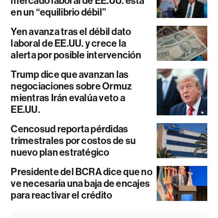
mercado laboral de EE.UU. está
en un “equilibrio débil”
Yen avanza tras el débil dato
laboral de EE.UU. y crece la
alerta por posible intervención
Trump dice que avanzan las
negociaciones sobre Ormuz
mientras Irán evalúa veto a
EE.UU.
Cencosud reporta pérdidas
trimestrales por costos de su
nuevo plan estratégico
Presidente del BCRA dice que no
ve necesaria una baja de encajes
para reactivar el crédito