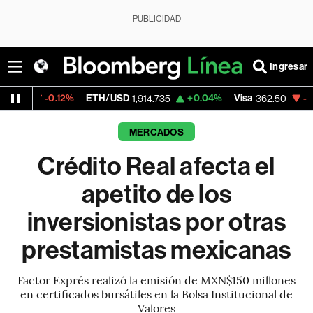
PUBLICIDAD
Ingresar
.12%
ETH/USD
+0.04%
Visa
-2.15%
Merca
1,914.735
362.50
MERCADOS
Crédito Real afecta el
apetito de los
inversionistas por otras
prestamistas mexicanas
Factor Exprés realizó la emisión de MXN$150 millones
en certificados bursátiles en la Bolsa Institucional de
Valores