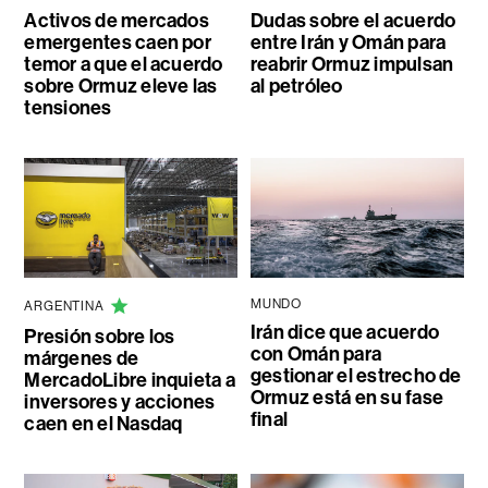
Activos de mercados
Dudas sobre el acuerdo
emergentes caen por
entre Irán y Omán para
temor a que el acuerdo
reabrir Ormuz impulsan
sobre Ormuz eleve las
al petróleo
tensiones
MUNDO
ARGENTINA
Irán dice que acuerdo
Presión sobre los
con Omán para
márgenes de
gestionar el estrecho de
MercadoLibre inquieta a
Ormuz está en su fase
inversores y acciones
final
caen en el Nasdaq