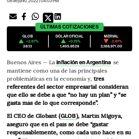
08 de junio, 2022 | 04:03 PM
ÚLTIMAS
COTIZACIONES
GLOB
DÓLAR OFICIAL
MERVAL
+2.67%
+0.15%
-2.61%
38.13
1,495.9529
3,188,971.00
Buenos Aires — La
se
inflación en Argentina
mantiene como una de las principales
problemáticas en la economía y,
tres
referentes del sector empresarial consideran
que ello se debe a que “no hay un plan” y “se
gasta más de lo que corresponde”.
El CEO de Globant (
), Martín Migoya,
GLOB
aseguró que en el país se debe “gastar
responsablemente, como cada uno hace en su