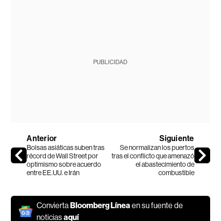
PUBLICIDAD
Anterior
Siguiente
Bolsas asiáticas suben tras
Se normalizan los puertos
récord de Wall Street por
tras el conflicto que amenazó
optimismo sobre acuerdo
el abastecimiento de
entre EE.UU. e Irán
combustible
Convierta
Bloomberg Línea
en su fuente de
noticias
aquí