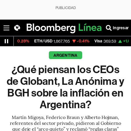
PUBLICIDAD
Ingresar
%
ETH/USD
-0.41%
Visa
+1.07%
MercadoL
1,867.765
369.59
ARGENTINA
¿Qué piensan los CEOs
de Globant, La Anónima y
BGH sobre la inflación en
Argentina?
Martín Migoya, Federico Braun y Alberto Hojman,
referentes del sector privado, pidieron al Gobierno
que deje el “arco quieto” y reclamó “reglas claras”