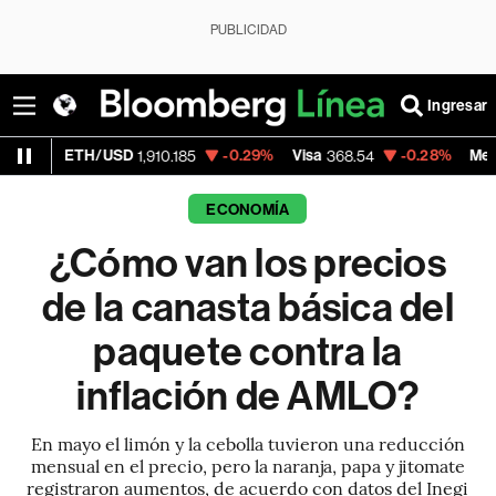
PUBLICIDAD
Ingresar
/USD
-0.29%
Visa
-0.28%
MercadoLibre
1,910.185
368.54
1,
ECONOMÍA
¿Cómo van los precios
de la canasta básica del
paquete contra la
inflación de AMLO?
En mayo el limón y la cebolla tuvieron una reducción
mensual en el precio, pero la naranja, papa y jitomate
registraron aumentos, de acuerdo con datos del Inegi