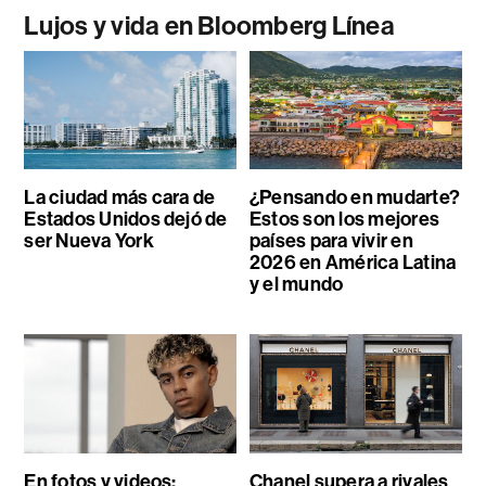
Lujos y vida en Bloomberg Línea
La ciudad más cara de
¿Pensando en mudarte?
Estados Unidos dejó de
Estos son los mejores
ser Nueva York
países para vivir en
2026 en América Latina
y el mundo
En fotos y videos:
Chanel supera a rivales