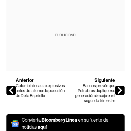
PUBLICIDAD
Anterior
Siguiente
Colombia incauta explosivos
Bancos prevén que
antes de la toma de posesión
Petrobras duplique su
de De la Espriella
generación de caja en el
segundo trimestre
Convierta
Bloomberg Línea
en su fuente de
noticias
aquí