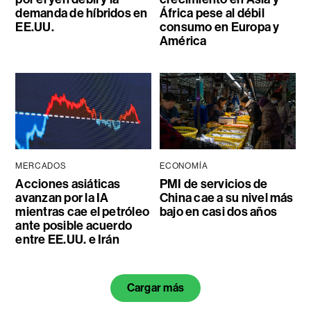
demanda de híbridos en
África pese al débil
EE.UU.
consumo en Europa y
América
MERCADOS
ECONOMÍA
Acciones asiáticas
PMI de servicios de
avanzan por la IA
China cae a su nivel más
mientras cae el petróleo
bajo en casi dos años
ante posible acuerdo
entre EE.UU. e Irán
Cargar más