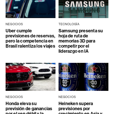
NEGOCIOS
TECNOLOGÍA
Uber cumple
Samsung presenta su
previsiones de reservas,
hoja de ruta de
pero la competencia en
memorias 3D para
Brasil ralentiza los viajes
competir por el
liderazgo en IA
NEGOCIOS
NEGOCIOS
Honda eleva su
Heineken supera
previsión de ganancias
previsiones por
por el yen débil y la
crecimiento en Asia y