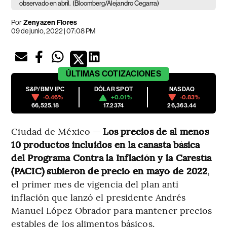
observado en abril.
(Bloomberg/Alejandro Cegarra)
Por
Zenyazen Flores
09 de junio, 2022 | 07:08 PM
ÚLTIMAS
COTIZACIONES
S&P/BMV IPC
DÓLAR SPOT
NASDAQ
-0.46%
+0.01%
-0.83%
66,525.18
17.2374
26,363.44
Ciudad de México —
Los precios de al menos
10 productos incluidos en la canasta básica
del Programa Contra la Inflación y la Carestía
(PACIC) subieron de precio en mayo de 2022
,
el primer mes de vigencia del plan anti
inflación que lanzó el presidente Andrés
Manuel López Obrador para mantener precios
estables de los alimentos básicos.