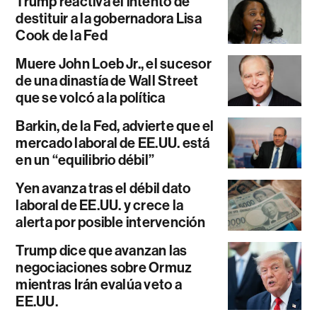
Trump reactiva el intento de
destituir a la gobernadora Lisa
Cook de la Fed
Muere John Loeb Jr., el sucesor
de una dinastía de Wall Street
que se volcó a la política
Barkin, de la Fed, advierte que el
mercado laboral de EE.UU. está
en un “equilibrio débil”
Yen avanza tras el débil dato
laboral de EE.UU. y crece la
alerta por posible intervención
Trump dice que avanzan las
negociaciones sobre Ormuz
mientras Irán evalúa veto a
EE.UU.