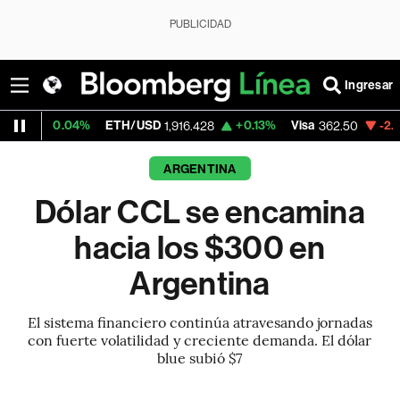
PUBLICIDAD
Ingresar
04%
ETH/USD
+0.13%
Visa
-2.15%
Mercad
1,916.428
362.50
ARGENTINA
Dólar CCL se encamina
hacia los $300 en
Argentina
El sistema financiero continúa atravesando jornadas
con fuerte volatilidad y creciente demanda. El dólar
blue subió $7