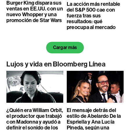
Burger King dispara sus
La acción más rentable
ventas en EE.UU. con un
del S&P 500 cae con
nuevo Whopper y una
fuerza tras sus
promoción de Star Wars
resultados: qué
preocupa al mercado
Cargar más
Lujos y vida en Bloomberg Línea
¿Quién era William Orbit,
El mensaje detrás del
el productor que trabajó
estilo de Abelardo De la
con Madonna y ayudó a
Espriella y Ana Lucía
definir el sonido de los
Pineda, según una