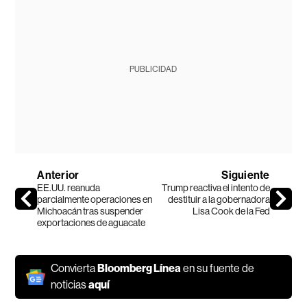
PUBLICIDAD
Anterior
Siguiente
EE.UU. reanuda
Trump reactiva el intento de
parcialmente operaciones en
destituir a la gobernadora
Michoacán tras suspender
Lisa Cook de la Fed
exportaciones de aguacate
Convierta
Bloomberg Línea
en su fuente de
noticias
aquí