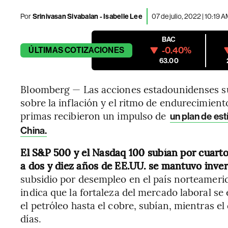
Por
Srinivasan Sivabalan - Isabelle Lee
07 de julio, 2022 | 10:19 
BAC
-0.40%
ÚLTIMAS
COTIZACIONES
63.00
Bloomberg — Las acciones estadounidenses sub
sobre la inflación y el ritmo de endurecimien
primas recibieron un impulso de
un plan de es
China.
El S&P 500 y el Nasdaq 100 subían por cuarto
a dos y diez años de EE.UU. se mantuvo invert
subsidio por desempleo en el país norteamer
indica que la fortaleza del mercado laboral s
el petróleo hasta el cobre, subían, mientras e
días.