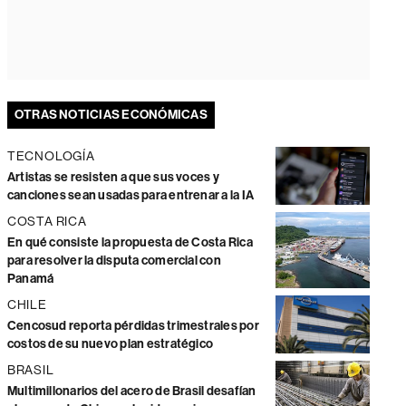
OTRAS NOTICIAS ECONÓMICAS
TECNOLOGÍA
Artistas se resisten a que sus voces y
canciones sean usadas para entrenar a la IA
COSTA RICA
En qué consiste la propuesta de Costa Rica
para resolver la disputa comercial con
Panamá
CHILE
Cencosud reporta pérdidas trimestrales por
costos de su nuevo plan estratégico
BRASIL
Multimillonarios del acero de Brasil desafían