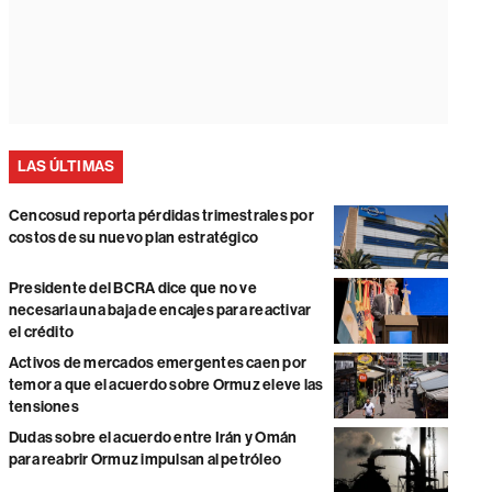
LAS ÚLTIMAS
Cencosud reporta pérdidas trimestrales por
costos de su nuevo plan estratégico
Presidente del BCRA dice que no ve
necesaria una baja de encajes para reactivar
el crédito
Activos de mercados emergentes caen por
temor a que el acuerdo sobre Ormuz eleve las
tensiones
Dudas sobre el acuerdo entre Irán y Omán
para reabrir Ormuz impulsan al petróleo