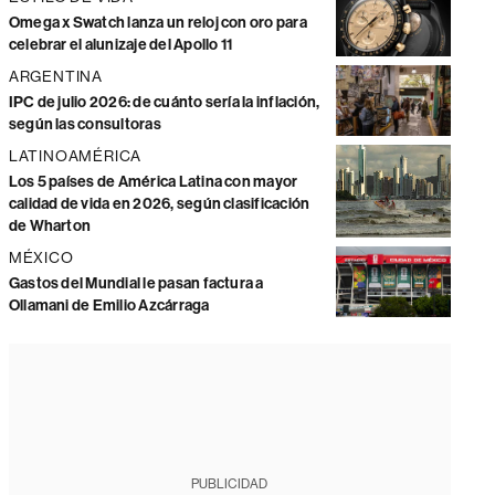
Omega x Swatch lanza un reloj con oro para
celebrar el alunizaje del Apollo 11
ARGENTINA
IPC de julio 2026: de cuánto sería la inflación,
según las consultoras
LATINOAMÉRICA
Los 5 países de América Latina con mayor
calidad de vida en 2026, según clasificación
de Wharton
MÉXICO
Gastos del Mundial le pasan factura a
Ollamani de Emilio Azcárraga
PUBLICIDAD