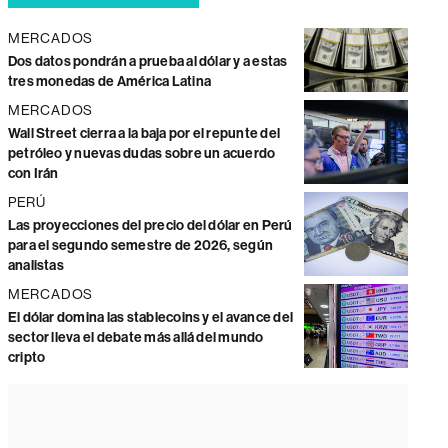
MERCADOS
Dos datos pondrán a prueba al dólar y a estas
tres monedas de América Latina
MERCADOS
Wall Street cierra a la baja por el repunte del
petróleo y nuevas dudas sobre un acuerdo
con Irán
PERÚ
Las proyecciones del precio del dólar en Perú
para el segundo semestre de 2026, según
analistas
MERCADOS
El dólar domina las stablecoins y el avance del
sector lleva el debate más allá del mundo
cripto