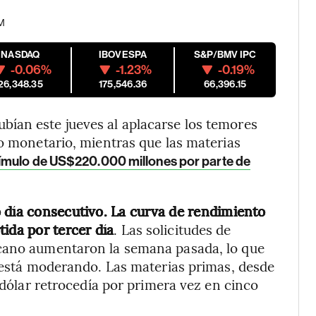
AM
NASDAQ
IBOVESPA
S&P/BMV IPC
-0.06%
-1.23%
-0.19%
26,348.35
175,546.36
66,396.15
ían este jueves al aplacarse los temores
to monetario, mientras que las materias
tímulo de US$220.000 millones por parte de
 día consecutivo. La curva de rendimiento
ida por tercer día
. Las solicitudes de
icano aumentaron la semana pasada, lo que
e está moderando. Las materias primas, desde
l dólar retrocedía por primera vez en cinco