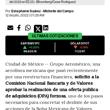
del 2022 en EE.UU.
(Bloomberg/Cesar Rodriguez)
Por
Estephanie Suárez
-
Michelle del Campo
12 de julio, 2022 | 07:28 AM
ÚLTIMAS
COTIZACIONES
S&P/BMV IPC
DÓLAR SPOT
+0.20%
-0.19%
66,833.16
17.2267
Ciudad de México — Grupo Aeroméxico, una
aerolínea mexicana que pasó recientemente
por una reestructura financiera,
solicitó a la
Comisión Nacional Bancaria y de Valores
aprobar la realización de una oferta pública
de adquisición (OPA) forzosa
, uno de los pasos
necesarios para concretar el desliste de sus
acciones de la Bolsa Mexicana de Valores.