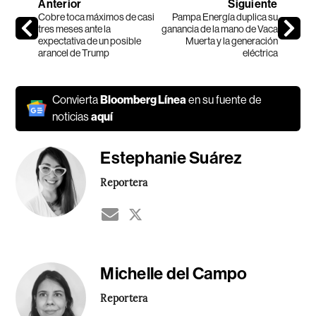
Anterior
Siguiente
Cobre toca máximos de casi
Pampa Energía duplica su
tres meses ante la
ganancia de la mano de Vaca
expectativa de un posible
Muerta y la generación
arancel de Trump
eléctrica
Convierta
Bloomberg Línea
en su fuente de
noticias
aquí
Estephanie Suárez
Reportera
Michelle del Campo
Reportera