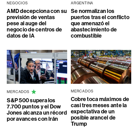
NEGOCIOS
ARGENTINA
AMD decepciona con su
Se normalizan los
previsión de ventas
puertos tras el conflicto
pese al auge del
que amenazó el
negocio de centros de
abastecimiento de
datos de IA
combustible
MERCADOS
MERCADOS
Cobre toca máximos de
S&P 500 supera los
casi tres meses ante la
7.700 puntos y el Dow
expectativa de un
Jones alcanza un récord
posible arancel de
por avances con Irán
Trump