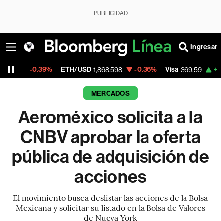
PUBLICIDAD
Ingresar
39%
ETH/USD
-0.36%
Visa
+1.07%
Merca
1,868.598
369.59
MERCADOS
Aeroméxico solicita a la
CNBV aprobar la oferta
pública de adquisición de
acciones
El movimiento busca deslistar las acciones de la Bolsa
Mexicana y solicitar su listado en la Bolsa de Valores
de Nueva York