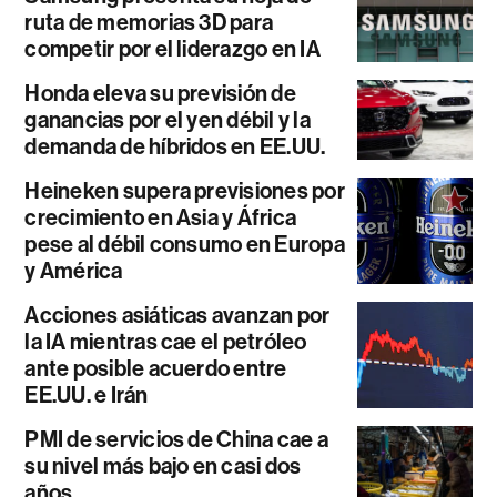
ruta de memorias 3D para
competir por el liderazgo en IA
Honda eleva su previsión de
ganancias por el yen débil y la
demanda de híbridos en EE.UU.
Heineken supera previsiones por
crecimiento en Asia y África
pese al débil consumo en Europa
y América
Acciones asiáticas avanzan por
la IA mientras cae el petróleo
ante posible acuerdo entre
EE.UU. e Irán
PMI de servicios de China cae a
su nivel más bajo en casi dos
años