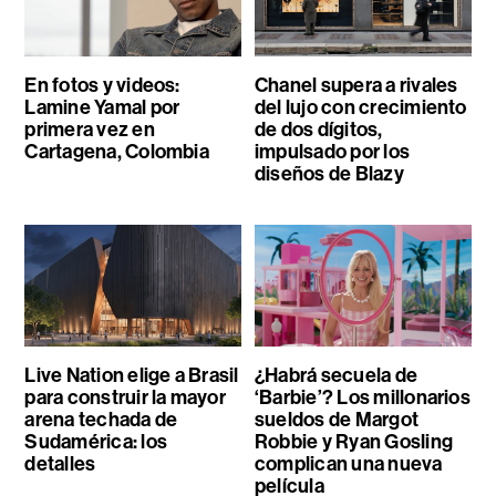
En fotos y videos:
Chanel supera a rivales
Lamine Yamal por
del lujo con crecimiento
primera vez en
de dos dígitos,
Cartagena, Colombia
impulsado por los
diseños de Blazy
Live Nation elige a Brasil
¿Habrá secuela de
para construir la mayor
‘Barbie’? Los millonarios
arena techada de
sueldos de Margot
Sudamérica: los
Robbie y Ryan Gosling
detalles
complican una nueva
película