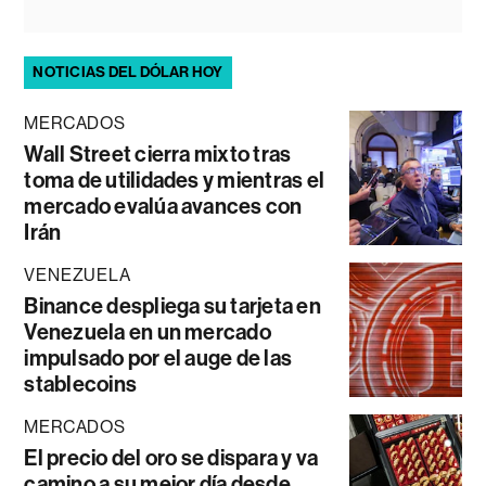
NOTICIAS DEL DÓLAR HOY
MERCADOS
Wall Street cierra mixto tras
toma de utilidades y mientras el
mercado evalúa avances con
Irán
VENEZUELA
Binance despliega su tarjeta en
Venezuela en un mercado
impulsado por el auge de las
stablecoins
MERCADOS
El precio del oro se dispara y va
camino a su mejor día desde