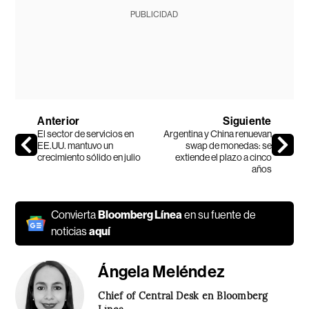
PUBLICIDAD
Anterior
Siguiente
El sector de servicios en
Argentina y China renuevan
EE.UU. mantuvo un
swap de monedas: se
crecimiento sólido en julio
extiende el plazo a cinco
años
Convierta
Bloomberg Línea
en su fuente de
noticias
aquí
Ángela Meléndez
Chief of Central Desk en Bloomberg