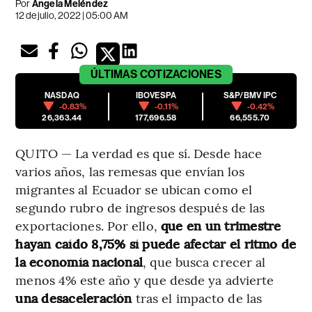
Por
Ángela Meléndez
12 de julio, 2022 | 05:00 AM
ÚLTIMAS
COTIZACIONES
NASDAQ
IBOVESPA
S&P/BMV IPC
-0.83%
-0.11%
-0.42%
26,363.44
177,696.58
66,555.70
QUITO — La verdad es que sí. Desde hace
varios años, las remesas que envían los
migrantes al Ecuador se ubican como el
segundo rubro de ingresos después de las
exportaciones. Por ello,
que en un trimestre
hayan caído 8,75% sí puede afectar el ritmo de
la economía nacional
, que busca crecer al
menos 4% este año y que desde ya advierte
una desaceleración
tras el impacto de las