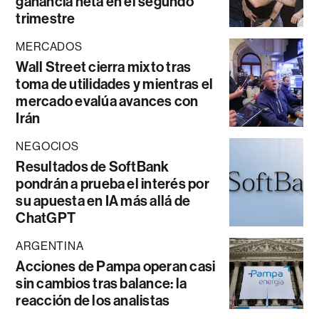
ganancia neta en el segundo
trimestre
MERCADOS
Wall Street cierra mixto tras
toma de utilidades y mientras el
mercado evalúa avances con
Irán
NEGOCIOS
Resultados de SoftBank
pondrán a prueba el interés por
su apuesta en IA más allá de
ChatGPT
ARGENTINA
Acciones de Pampa operan casi
sin cambios tras balance: la
reacción de los analistas