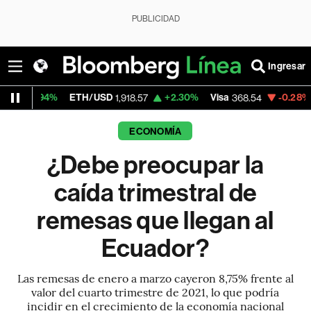
PUBLICIDAD
Ingresar
TH/USD
+2.30%
Visa
-0.28%
MercadoLibre
1,918.57
368.54
1
ECONOMÍA
¿Debe preocupar la
caída trimestral de
remesas que llegan al
Ecuador?
Las remesas de enero a marzo cayeron 8,75% frente al
valor del cuarto trimestre de 2021, lo que podría
incidir en el crecimiento de la economía nacional