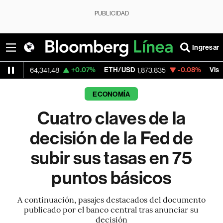
PUBLICIDAD
Ingresar
+0.07%
ETH/USD
-0.08%
Visa
4,341.48
1,873.835
369.29
ECONOMÍA
Cuatro claves de la
decisión de la Fed de
subir sus tasas en 75
puntos básicos
A continuación, pasajes destacados del documento
publicado por el banco central tras anunciar su
decisión