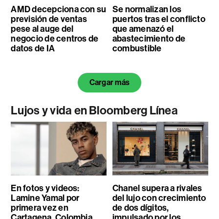
AMD decepciona con su
Se normalizan los
previsión de ventas
puertos tras el conflicto
pese al auge del
que amenazó el
negocio de centros de
abastecimiento de
datos de IA
combustible
Cargar más
Lujos y vida en Bloomberg Línea
En fotos y videos:
Chanel supera a rivales
Lamine Yamal por
del lujo con crecimiento
primera vez en
de dos dígitos,
Cartagena, Colombia
impulsado por los