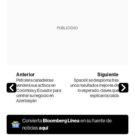
PUBLICIDAD
Anterior
Siguiente
Petrolera canadiense
SpaceX se desploma tras
venderá sus activos en
unos resultados mejores de
Colombia y Ecuador para
lo esperado: claves que
centrar su negocio en
explican la caída
Azerbaiyán
Convierta
Bloomberg Línea
en su fuente de
noticias
aquí