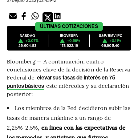
27 de julio, 2022 | 02:43 PM
ÚLTIMAS
COTIZACIONES
NASDAQ
IBOVESPA
S&P/BMV IPC
+0.07%
+0.58%
+0.11%
26,604.83
178,922.16
66,905.40
Bloomberg — A continuación, cuatro
conclusiones clave de la decisión de la Reserva
Federal de
elevar sus tasas de interés en 75
este miércoles y su declaración
puntos básicos
posterior:
Los miembros de la Fed decidieron subir las
tasas de manera unánime a un rango de
2,25%-2,5%,
en linea con las expectativas de
los mercados, y anticipan que futuros