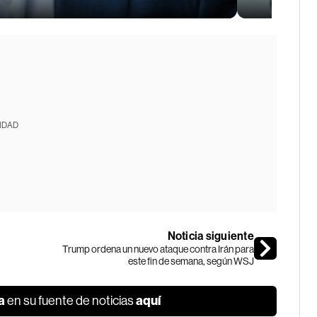
IDAD
Noticia siguiente
Trump ordena un nuevo ataque contra Irán para
este fin de semana, según WSJ
a
aquí
en su fuente de noticias