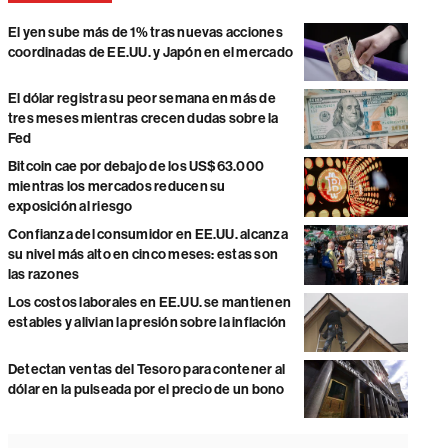
El yen sube más de 1% tras nuevas acciones
coordinadas de EE.UU. y Japón en el mercado
El dólar registra su peor semana en más de
tres meses mientras crecen dudas sobre la
Fed
Bitcoin cae por debajo de los US$63.000
mientras los mercados reducen su
exposición al riesgo
Confianza del consumidor en EE.UU. alcanza
su nivel más alto en cinco meses: estas son
las razones
Los costos laborales en EE.UU. se mantienen
estables y alivian la presión sobre la inflación
Detectan ventas del Tesoro para contener al
dólar en la pulseada por el precio de un bono