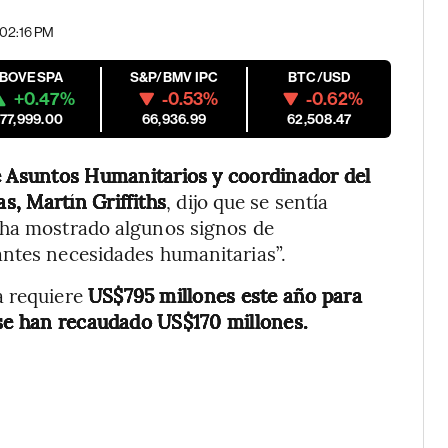
 02:16 PM
IBOVESPA
S&P/BMV IPC
BTC/USD
+0.47%
-0.53%
-0.62%
177,999.00
66,936.99
62,508.47
de Asuntos Humanitarios y coordinador del
, Martín Griffiths
, dijo que se sentía
 ha mostrado algunos signos de
antes necesidades humanitarias”.
a requiere
US$795 millones este año para
 se han recaudado US$170 millones.