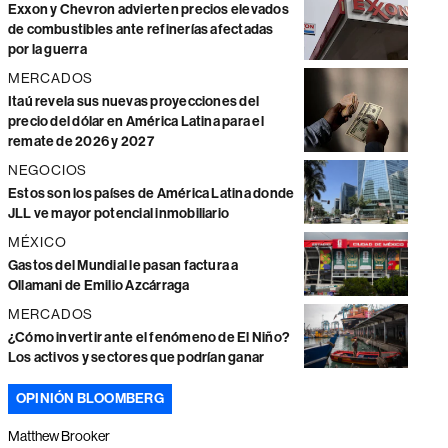
Exxon y Chevron advierten precios elevados
de combustibles ante refinerías afectadas
por la guerra
MERCADOS
Itaú revela sus nuevas proyecciones del
precio del dólar en América Latina para el
remate de 2026 y 2027
NEGOCIOS
Estos son los países de América Latina donde
JLL ve mayor potencial inmobiliario
MÉXICO
Gastos del Mundial le pasan factura a
Ollamani de Emilio Azcárraga
MERCADOS
¿Cómo invertir ante el fenómeno de El Niño?
Los activos y sectores que podrían ganar
OPINIÓN BLOOMBERG
Matthew Brooker