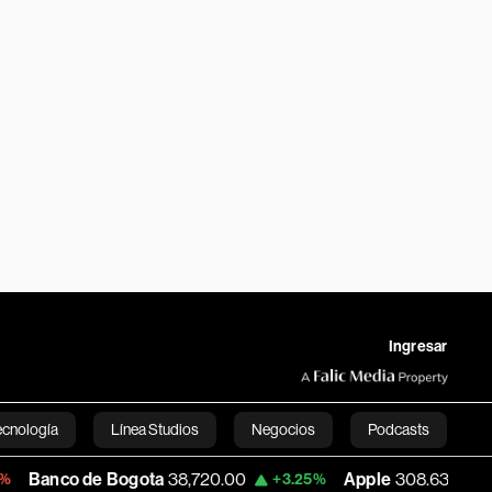
Ingresar
ecnología
Línea Studios
Negocios
Podcasts
 Bogota
38,720.00
Apple
308.63
USD C
+3.25%
-7.53%
English