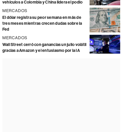
vehículos a Colombia y China lidera el podio
MERCADOS
El dólar registra su peor semana en más de
tres meses mientras crecen dudas sobre la
Fed
MERCADOS
Wall Street cerró con ganancias un julio volátil
gracias a Amazon y el entusiasmo por la IA