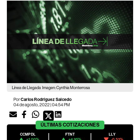
Línea de Llegada
Imagen: Cynthia Monterrosa
Por
Carlos Rodríguez Salcedo
04 de agosto, 2022 | 04:54 PM
ÚLTIMAS
COTIZACIONES
CCMPDL
FTNT
LLY
+1.00%
+4.95%
-0.53%