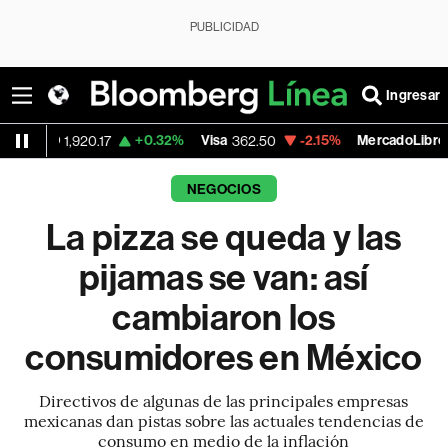
PUBLICIDAD
Ingresar
+0.32%
Visa
-2.15%
MercadoLibre
-
0.17
362.50
1,821.795
NEGOCIOS
La pizza se queda y las
pijamas se van: así
cambiaron los
consumidores en México
Directivos de algunas de las principales empresas
mexicanas dan pistas sobre las actuales tendencias de
consumo en medio de la inflación