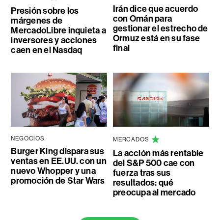
Irán dice que acuerdo
Presión sobre los
con Omán para
márgenes de
gestionar el estrecho de
MercadoLibre inquieta a
Ormuz está en su fase
inversores y acciones
final
caen en el Nasdaq
NEGOCIOS
MERCADOS
Burger King dispara sus
La acción más rentable
ventas en EE.UU. con un
del S&P 500 cae con
nuevo Whopper y una
fuerza tras sus
promoción de Star Wars
resultados: qué
preocupa al mercado