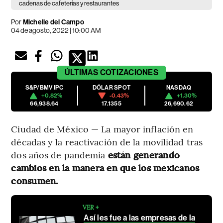
cadenas de cafeterías y restaurantes
Por
Michelle del Campo
04 de agosto, 2022 | 10:00 AM
ÚLTIMAS
COTIZACIONES
S&P/BMV IPC
DÓLAR SPOT
NASDAQ
+0.82%
-0.43%
+1.30%
66,938.64
17.1355
26,690.62
Ciudad de México — La mayor inflación en
décadas y la reactivación de la movilidad tras
dos años de pandemia
están generando
cambios en la manera en que los mexicanos
consumen.
VER +
Así les fue a las empresas de la