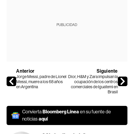
PUBLICIDAD
Anterior
Siguiente
Jorge Messi, padre de Lionel
Dior, H&M y Zara impulsan la
Messi, muere a los 68 años
ocupación de los centros
en Argentina
comerciales de Iguatemi en
Brasil
Convierta
Bloomberg Línea
en su fuente de
noticias
aquí