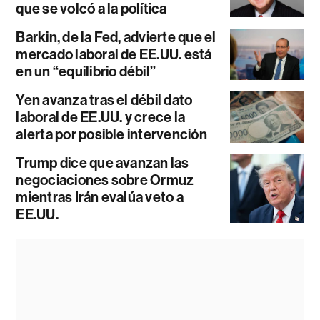
que se volcó a la política
Barkin, de la Fed, advierte que el
mercado laboral de EE.UU. está
en un “equilibrio débil”
Yen avanza tras el débil dato
laboral de EE.UU. y crece la
alerta por posible intervención
Trump dice que avanzan las
negociaciones sobre Ormuz
mientras Irán evalúa veto a
EE.UU.