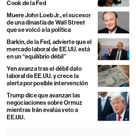
Cook de la Fed
Muere John Loeb Jr., el sucesor
de una dinastía de Wall Street
que se volcó a la política
Barkin, de la Fed, advierte que el
mercado laboral de EE.UU. está
en un “equilibrio débil”
Yen avanza tras el débil dato
laboral de EE.UU. y crece la
alerta por posible intervención
Trump dice que avanzan las
negociaciones sobre Ormuz
mientras Irán evalúa veto a
EE.UU.