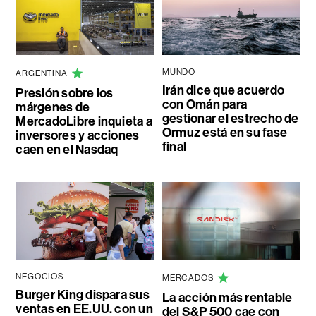
MUNDO
ARGENTINA
Irán dice que acuerdo
Presión sobre los
con Omán para
márgenes de
gestionar el estrecho de
MercadoLibre inquieta a
Ormuz está en su fase
inversores y acciones
final
caen en el Nasdaq
NEGOCIOS
MERCADOS
Burger King dispara sus
La acción más rentable
ventas en EE.UU. con un
del S&P 500 cae con