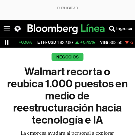
PUBLICIDAD
Ingresar
0.18%
ETH/USD
+0.45%
Visa
-2.15%
Merc
1,922.60
362.50
NEGOCIOS
Walmart recorta o
reubica 1.000 puestos en
medio de
reestructuración hacia
tecnología e IA
La empresa ayudará al personal a explorar