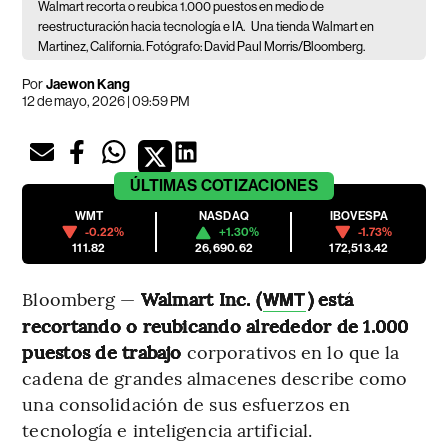
Walmart recorta o reubica 1.000 puestos en medio de
reestructuración hacia tecnología e IA.
Una tienda Walmart en
Martinez, California. Fotógrafo: David Paul Morris/Bloomberg.
Por
Jaewon Kang
12 de mayo, 2026 | 09:59 PM
ÚLTIMAS
COTIZACIONES
WMT
NASDAQ
IBOVESPA
-0.22%
+1.30%
-1.73%
111.82
26,690.62
172,513.42
Bloomberg —
Walmart Inc. (
) está
WMT
recortando o reubicando alrededor de 1.000
puestos de trabajo
corporativos en lo que la
cadena de grandes almacenes describe como
una consolidación de sus esfuerzos en
tecnología e inteligencia artificial.