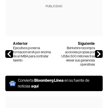
PUBLICIDAD
Anterior
Siguiente
Ejecutivos ponen la
Berkshire recompra
formación en IA por encima
acciones propias por
de un MBA para contratar
US$4.500 millones tras
talento
elevar sus ganancias
operativas
Convierta
Bloomberg Línea
en su fuente de
noticias
aquí