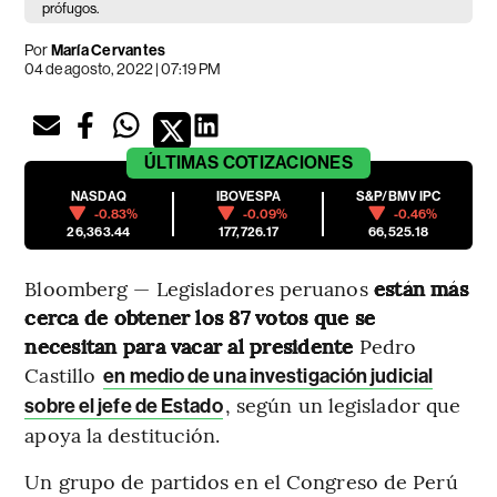
prófugos.
Por
María Cervantes
04 de agosto, 2022 | 07:19 PM
ÚLTIMAS
COTIZACIONES
NASDAQ
IBOVESPA
S&P/BMV IPC
-0.83%
-0.09%
-0.46%
26,363.44
177,726.17
66,525.18
Bloomberg — Legisladores peruanos
están más
cerca de obtener los 87 votos que se
necesitan para vacar al presidente
Pedro
Castillo
en medio de una investigación judicial
, según un legislador que
sobre el jefe de Estado
apoya la destitución.
Un grupo de partidos en el Congreso de Perú