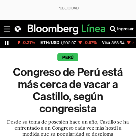
PUBLICIDAD
Ingresar
0.27%
ETH/USD
-0.67%
Visa
-0.28%
Merc
1,902.97
368.54
PERÚ
Congreso de Perú está
más cerca de vacar a
Castillo, según
congresista
Desde su toma de posesión hace un año, Castillo se ha
enfrentado a un Congreso cada vez más hostil a
medida que su popularidad se desploma