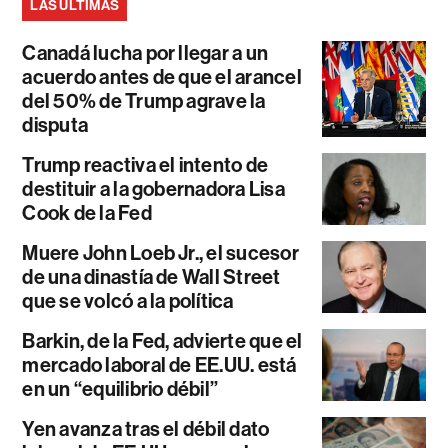
LAS ÚLTIMAS
Canadá lucha por llegar a un
acuerdo antes de que el arancel
del 50% de Trump agrave la
disputa
Trump reactiva el intento de
destituir a la gobernadora Lisa
Cook de la Fed
Muere John Loeb Jr., el sucesor
de una dinastía de Wall Street
que se volcó a la política
Barkin, de la Fed, advierte que el
mercado laboral de EE.UU. está
en un “equilibrio débil”
Yen avanza tras el débil dato