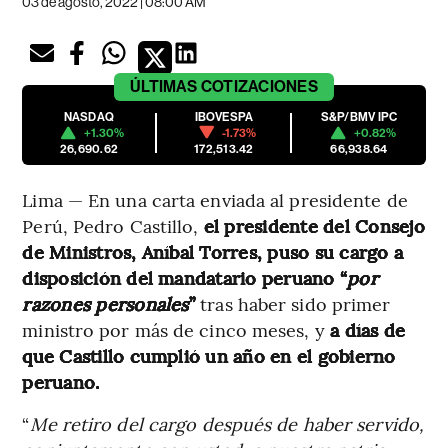
03 de agosto, 2022 | 08:00 AM
ÚLTIMAS
COTIZACIONES
NASDAQ
IBOVESPA
S&P/BMV IPC
+1.30%
-1.73%
+0.82%
26,690.62
172,513.42
66,938.64
Lima — En una carta enviada al presidente de
Perú, Pedro Castillo,
el presidente del Consejo
de Ministros, Aníbal Torres, puso su cargo a
disposición del mandatario peruano “
por
razones personales
”
tras haber sido primer
ministro por más de cinco meses, y
a días de
que Castillo cumplió un año en el gobierno
peruano.
“
Me retiro del cargo después de haber servido,