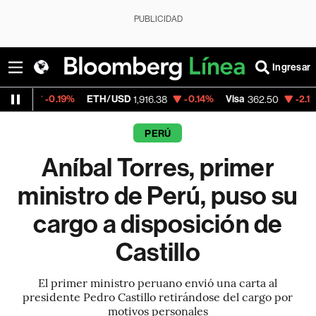
PUBLICIDAD
Ingresar
19%
ETH/USD
-0.14%
Visa
-2.15%
Mercado
1,916.38
362.50
PERÚ
Aníbal Torres, primer
ministro de Perú, puso su
cargo a disposición de
Castillo
El primer ministro peruano envió una carta al
presidente Pedro Castillo retirándose del cargo por
motivos personales