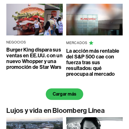
NEGOCIOS
MERCADOS
Burger King dispara sus
La acción más rentable
ventas en EE.UU. con un
del S&P 500 cae con
nuevo Whopper y una
fuerza tras sus
promoción de Star Wars
resultados: qué
preocupa al mercado
Cargar más
Lujos y vida en Bloomberg Línea