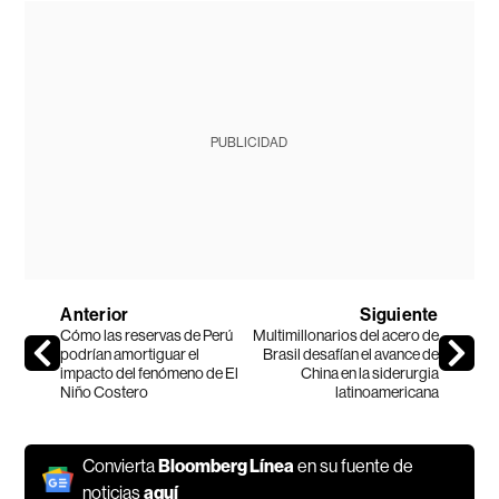
PUBLICIDAD
Anterior
Siguiente
Cómo las reservas de Perú
Multimillonarios del acero de
podrían amortiguar el
Brasil desafían el avance de
impacto del fenómeno de El
China en la siderurgia
Niño Costero
latinoamericana
Convierta
Bloomberg Línea
en su fuente de
noticias
aquí