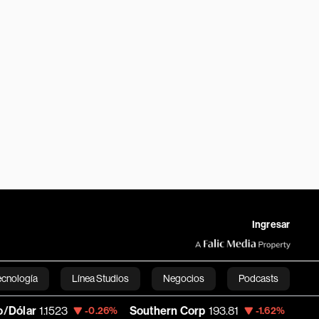
Ingresar
ecnología
Línea Studios
Negocios
Podcasts
1523
Southern Corp
193.81
Copa Holdings
-0.26%
-1.62%
English