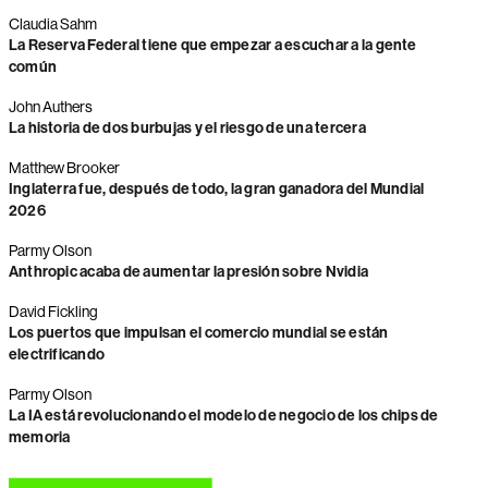
Claudia Sahm
La Reserva Federal tiene que empezar a escuchar a la gente
común
John Authers
La historia de dos burbujas y el riesgo de una tercera
Matthew Brooker
Inglaterra fue, después de todo, la gran ganadora del Mundial
2026
Parmy Olson
Anthropic acaba de aumentar la presión sobre Nvidia
David Fickling
Los puertos que impulsan el comercio mundial se están
electrificando
Parmy Olson
La IA está revolucionando el modelo de negocio de los chips de
memoria