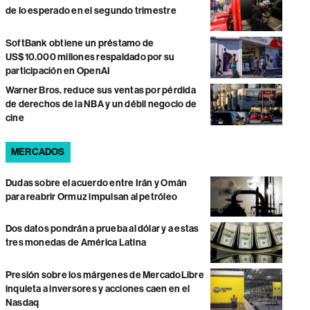
de lo esperado en el segundo trimestre
SoftBank obtiene un préstamo de
US$10.000 millones respaldado por su
participación en OpenAI
Warner Bros. reduce sus ventas por pérdida
de derechos de la NBA y un débil negocio de
cine
MERCADOS
Dudas sobre el acuerdo entre Irán y Omán
para reabrir Ormuz impulsan al petróleo
Dos datos pondrán a prueba al dólar y a estas
tres monedas de América Latina
Presión sobre los márgenes de MercadoLibre
inquieta a inversores y acciones caen en el
Nasdaq