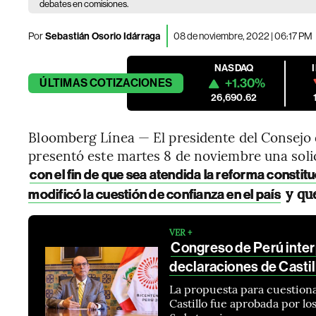
debates en comisiones.
Por
Sebastián Osorio Idárraga
08 de noviembre, 2022 | 06:17 PM
NASDAQ
+1.30%
ÚLTIMAS
COTIZACIONES
26,690.62
Bloomberg Línea — El presidente del Consejo d
presentó este martes 8 de noviembre una soli
con el fin de que sea atendida la reforma constit
y que
modificó la cuestión de confianza en el país
VER +
Congreso de Perú interp
declaraciones de Castil
La propuesta para cuestiona
Castillo fue aprobada por lo