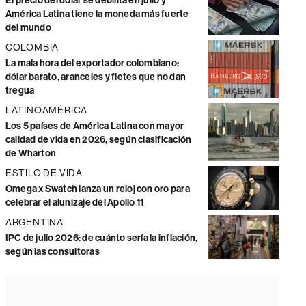
El precio del dólar se debilita en julio y
América Latina tiene la moneda más fuerte
del mundo
COLOMBIA
La mala hora del exportador colombiano:
dólar barato, aranceles y fletes que no dan
tregua
LATINOAMÉRICA
Los 5 países de América Latina con mayor
calidad de vida en 2026, según clasificación
de Wharton
ESTILO DE VIDA
Omega x Swatch lanza un reloj con oro para
celebrar el alunizaje del Apollo 11
ARGENTINA
IPC de julio 2026: de cuánto sería la inflación,
según las consultoras