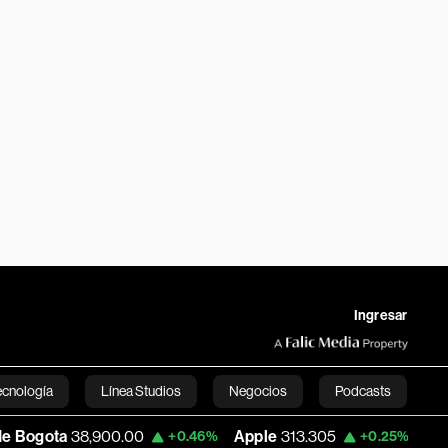
Ingresar
ecnología
Línea Studios
Negocios
Podcasts
8,900.00
Apple
313.305
USD COP
3,15
+0.46%
+0.25%
English