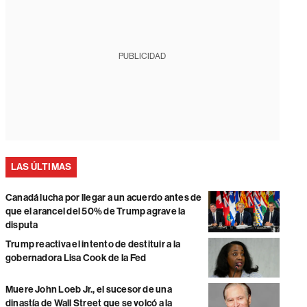
PUBLICIDAD
LAS ÚLTIMAS
Canadá lucha por llegar a un acuerdo antes de
que el arancel del 50% de Trump agrave la
disputa
Trump reactiva el intento de destituir a la
gobernadora Lisa Cook de la Fed
Muere John Loeb Jr., el sucesor de una
dinastía de Wall Street que se volcó a la