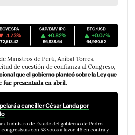
IBOVESPA
S&P/BMV IPC
BTC/USD
-1.73%
+0.82%
+0.07%
172,513.42
66,938.64
64,980.52
e Ministros de Perú, Aníbal Torres,
citud de cuestión de confianza al Congreso,
ucional que el gobierno planteó sobre la Ley que
 fue presentada en abril.
elará a canciller César Landa por
lo
r al ministro de Estado del gobierno de Pedro
s congresistas con 58 votos a favor, 46 en contra y