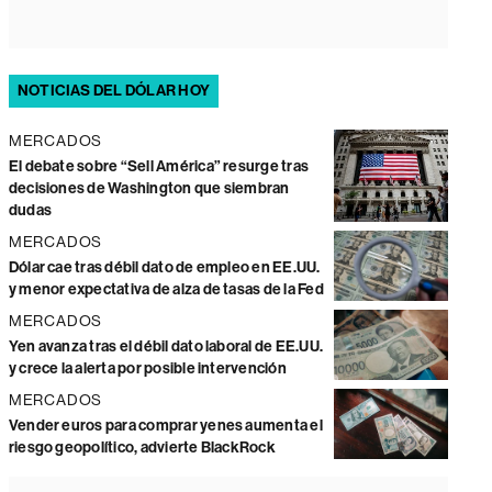
NOTICIAS DEL DÓLAR HOY
MERCADOS
El debate sobre “Sell América” resurge tras
decisiones de Washington que siembran
dudas
MERCADOS
Dólar cae tras débil dato de empleo en EE.UU.
y menor expectativa de alza de tasas de la Fed
MERCADOS
Yen avanza tras el débil dato laboral de EE.UU.
y crece la alerta por posible intervención
MERCADOS
Vender euros para comprar yenes aumenta el
riesgo geopolítico, advierte BlackRock