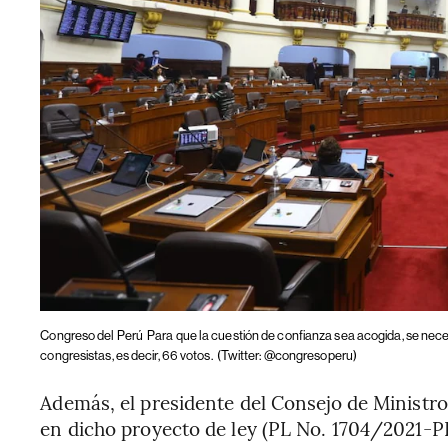
Congreso del Perú
Para que la cuestión de confianza sea acogida, se neces
congresistas, es decir, 66 votos.
(Twitter: @congresoperu)
Además, el presidente del Consejo de Ministro
en dicho proyecto de ley (PL No. 1704/2021-P