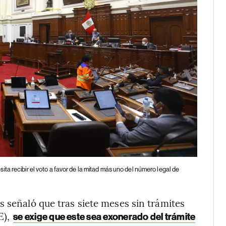
ita recibir el voto a favor de la mitad más uno del número legal de
s señaló que tras siete meses sin trámites
E),
se exige que este sea exonerado del trámite