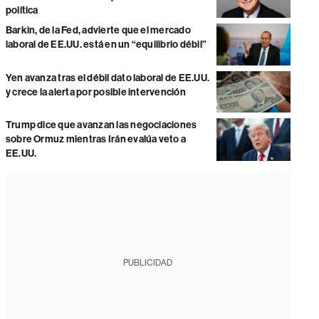
política
Barkin, de la Fed, advierte que el mercado
laboral de EE.UU. está en un “equilibrio débil”
Yen avanza tras el débil dato laboral de EE.UU.
y crece la alerta por posible intervención
Trump dice que avanzan las negociaciones
sobre Ormuz mientras Irán evalúa veto a
EE.UU.
PUBLICIDAD