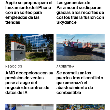
Apple se prepara para el
Las ganancias de
lanzamiento del iPhone
Paramount se disparan
con un sorteo para
gracias a los recortes de
empleados de las
costos tras la fusión con
tiendas
Skydance
NEGOCIOS
ARGENTINA
AMD decepciona con su
Se normalizan los
previsión de ventas
puertos tras el conflicto
pese al auge del
que amenazó el
negocio de centros de
abastecimiento de
datos de IA
combustible