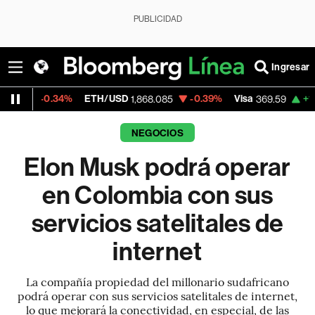
PUBLICIDAD
Ingresar
34%
ETH/USD
-0.39%
Visa
+1.07%
Merca
1,868.085
369.59
NEGOCIOS
Elon Musk podrá operar
en Colombia con sus
servicios satelitales de
internet
La compañía propiedad del millonario sudafricano
podrá operar con sus servicios satelitales de internet,
lo que mejorará la conectividad, en especial, de las