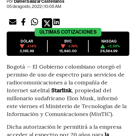
Por
Daniel Salazar Castellanos
05 de agosto, 2022 | 10:05 AM
ÚLTIMAS
COTIZACIONES
DÓLAR
BVC
NASDAQ
-1.14%
-1.74%
+2.59%
3,195.99
15,840.00
26,584.99
Bogotá — El Gobierno colombiano otorgó el
permiso de uso de espectro para servicios de
radiocomunicaciones a la compañía de
Internet satelital
Starlink
, propiedad del
millonario sudafricano Elon Musk, informó
este viernes el Ministerio de Tecnologías de la
Información y Comunicaciones (MinTIC).
Dicha autorización le permitirá a la empresa
acceder al espectro por 20 años para
la