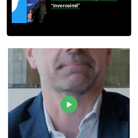
“inverosímil”