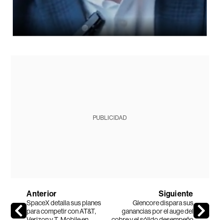
PUBLICIDAD
Anterior
Siguiente
SpaceX detalla sus planes
Glencore dispara sus
para competir con AT&T,
ganancias por el auge del
Verizon y T-Mobile en
cobre y el sólido desempeño