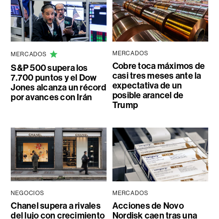
MERCADOS
MERCADOS
Cobre toca máximos de
S&P 500 supera los
casi tres meses ante la
7.700 puntos y el Dow
expectativa de un
Jones alcanza un récord
posible arancel de
por avances con Irán
Trump
NEGOCIOS
MERCADOS
Chanel supera a rivales
Acciones de Novo
del lujo con crecimiento
Nordisk caen tras una