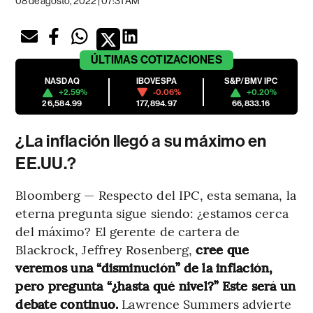
08 de agosto, 2022 | 07:31 AM
ÚLTIMAS
COTIZACIONES
NASDAQ
IBOVESPA
S&P/BMV IPC
+2.59%
-0.06%
+0.20%
26,584.99
177,894.97
66,833.16
¿La inflación llegó a su máximo en
EE.UU.?
Bloomberg — Respecto del IPC, esta semana, la
eterna pregunta sigue siendo: ¿estamos cerca
del máximo? El gerente de cartera de
Blackrock, Jeffrey Rosenberg,
cree que
veremos una “disminución” de la inflación,
pero pregunta “¿hasta qué nivel?” Este será un
debate continuo.
Lawrence Summers advierte