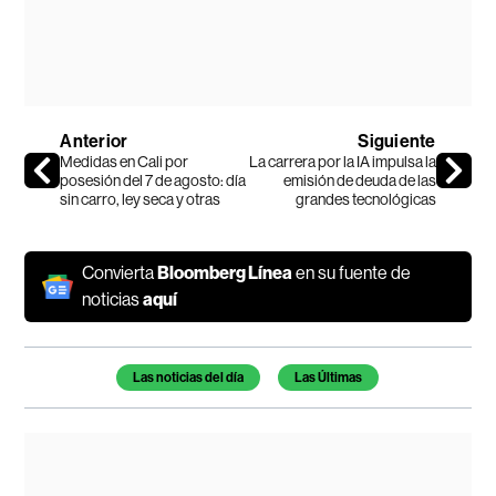
Anterior
Siguiente
Medidas en Cali por
La carrera por la IA impulsa la
posesión del 7 de agosto: día
emisión de deuda de las
sin carro, ley seca y otras
grandes tecnológicas
Convierta
Bloomberg Línea
en su fuente de
noticias
aquí
Temas de este artículo
Las noticias del día
Las Últimas