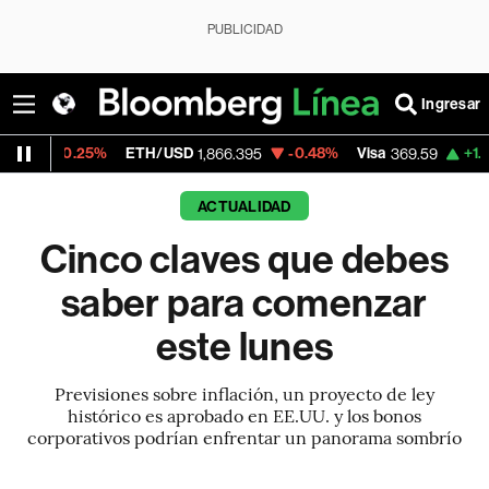
PUBLICIDAD
Ingresar
25%
ETH/USD
-0.48%
Visa
+1.07%
Merca
1,866.395
369.59
ACTUALIDAD
Cinco claves que debes
saber para comenzar
este lunes
Previsiones sobre inflación, un proyecto de ley
histórico es aprobado en EE.UU. y los bonos
corporativos podrían enfrentar un panorama sombrío