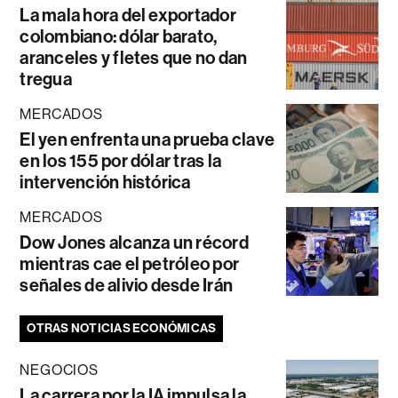
La mala hora del exportador
colombiano: dólar barato,
aranceles y fletes que no dan
tregua
MERCADOS
El yen enfrenta una prueba clave
en los 155 por dólar tras la
intervención histórica
MERCADOS
Dow Jones alcanza un récord
mientras cae el petróleo por
señales de alivio desde Irán
OTRAS NOTICIAS ECONÓMICAS
NEGOCIOS
La carrera por la IA impulsa la